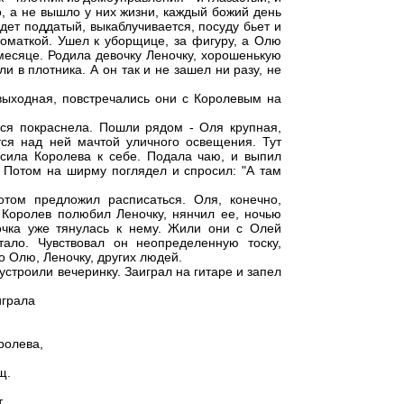
, а не вышло у них жизни, каждый божий день
дет поддатый, выкаблучивается, посуду бьет и
номаткой. Ушел к уборщице, за фигуру, а Олю
месяце. Родила девочку Леночку, хорошенькую
ли в плотника. А он так и не зашел ни разу, не
выходная, повстречались они с Королевым на
вся покраснела. Пошли рядом - Оля крупная,
тся над ней мачтой уличного освещения. Тут
асила Королева к себе. Подала чаю, и выпил
 Потом на ширму поглядел и спросил: "А там
отом предложил расписаться. Оля, конечно,
 Королев полюбил Леночку, нянчил ее, ночью
вочка уже тянулась к нему. Жили они с Олей
тало. Чувствовал он неопределенную тоску,
о Олю, Леночку, других людей.
 устроили вечеринку. Заиграл на гитаре и запел
играла
ролева,
щ.
,