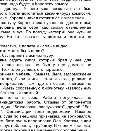
таки надо будет, я Королеву помогу...
рг дрогнул. У него уже несколько лет был
орого могла докопаться какая-нибудь комиссия.
ие. Королев начал готовиться к экзаменам...
рантуру Королев сдал успешно: две пятерки,
уиловна вела себя как самая отъявленная
сына в вуз. По поводу четверки она чуть не
ру. Но тот оказался упрямым и пятерки не
совестно, а полета мысли не видно.
ете может быть полет?..
, был принят в аспирантуру.
не отдать книги, которые брал у нее для
олев еще никогда не был у нее дома и не
 То, что он увидел, его поразило.
таринная мебель. Комната была загромождена
отолка, были книги - стоя и лежа, рядами и
непривычно. Там, где он бывал, книгами не
. Иметь собственную библиотеку казалось ему
обственный трамвай.
цию точно в срок. Работа получилась не
ндидатская работа. Отзывы от оппонентов
дин: "Безусловно, заслуживает", другой: "Без
т". Организации тоже поддержали. Наконец
, судя по внешним признакам, не волновался,
о. Зато очень переживала Оля. Костюм, в чем
с рук нейлоновую рубашку. В черном костюме,
Королев походил на маленького проповедника.