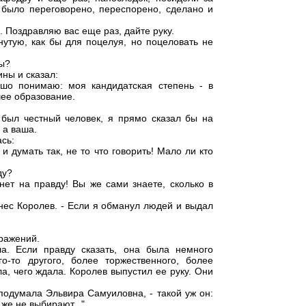
 было переговорено, переспорено, сделано и
... Поздравляю вас еще раз, дайте руку.
гнутую, как бы для поцелуя, но поцеловать не
вы?
ины и сказал:
шо понимаю: моя кандидатская степень - в
шее образование.
 был честный человек, я прямо сказал бы на
 а ваша.
сь:
и думать так, не то что говорить! Мало ли кто
ду?
нет на правду! Вы же сами знаете, сколько в
знес Королев. - Если я обманул людей и выдал
ражений.
а. Если правду сказать, она была немного
го-то другого, более торжественного, более
ла, чего ждала. Королев выпустил ее руку. Они
 подумала Эльвира Самуиловна, - такой уж он:
 же не выбирают..."