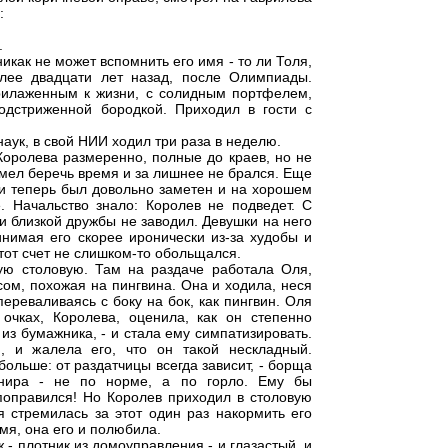
:
.
никак не может вспомнить его имя - то ли Толя,
лее двадцати лет назад, после Олимпиады.
прилаженным к жизни, с солидным портфелем,
подстриженной бородкой. Приходил в гости с
аук, в свой НИИ ходил три раза в неделю.
Королева размеренно, полные до краев, но не
мел беречь время и за лишнее не брался. Еще
 и теперь был довольно заметен и на хорошем
. Начальство знало: Королев не подведет. С
и близкой дружбы не заводил. Девушки на него
инимая его скорее иронически из-за худобы и
этот счет не слишком-то обольщался.
кую столовую. Там на раздаче работала Оля,
ом, похожая на пингвина. Она и ходила, неся
переваливаясь с боку на бок, как пингвин. Оля
 очках, Королева, оценила, как он степенно
из бумажника, - и стала ему симпатизировать.
 и жалела его, что он такой нескладный.
ольше: от раздатчицы всегда зависит, - борща
рнира - не по норме, а по горло. Ему бы
поправился! Но Королев приходил в столовую
я стремилась за этот один раз накормить его
мя, она его и полюбила.
- плотник из домоуправления - и глазастый, и