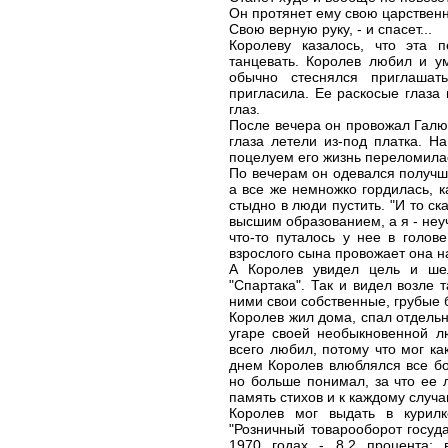
Он протянет ему свою царственн
Свою верную руку, - и спасет...
Королеву казалось, что эта 
танцевать. Королев любил и у
обычно стеснялся приглашат
пригласила. Ее раскосые глаза 
глаз.
После вечера он провожал Галю
глаза летели из-под платка. 
поцелуем его жизнь переломила
По вечерам он одевался получше
а все же немножко гордилась, 
стыдно в люди пустить. "И то ска
высшим образованием, а я - неуч
что-то путалось у нее в голове
взрослого сына провожает она н
А Королев увидел цель и ше
"Спартака". Так и видел возле 
ними свои собственные, грубые 
Королев жил дома, спал отдельн
угаре своей необыкновенной л
всего любил, потому что мог к
днем Королев влюблялся все бо
но больше понимал, за что ее 
память стихов и к каждому случ
Королев мог выдать в курил
"Розничный товарооборот госуда
1970 годах - 8,2 процента; 