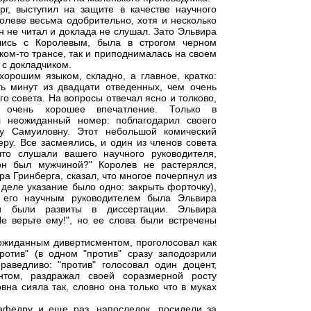
г, выступил на защите в качестве научного
олеве весьма одобрительно, хотя и несколько
н не читал и доклада не слушал. Зато Эльвира
шись с Королевым, была в строгом черном
ком-то трансе, так и приподнималась на своем
 с докладчиком.
орошим языком, складно, а главное, кратко:
ть минут из двадцати отведенных, чем очень
го совета. На вопросы отвечал ясно и толково,
 очень хорошее впечатление. Только в
л неожиданный номер: поблагодарил своего
ру Самуиловну. Этот небольшой комический
ру. Все засмеялись, и один из членов совета
то слушали вашего научного руководителя,
он был мужчиной?" Королев не растерялся,
а Гринберга, сказал, что многое почерпнул из
деле указание было одно: закрыть форточку),
и его научным руководителем была Эльвира
и были развиты в диссертации. Эльвира
е верьте ему!", но ее слова были встречены
ожиданным дивертисментом, проголосовал как
против" (в одном "против" сразу заподозрили
раведливо: "против" голосовал один доцент,
нтом, раздражал своей соразмерной росту
на сияла так, словно она только что в муках
федру и еще раз, напоследок, посидели за