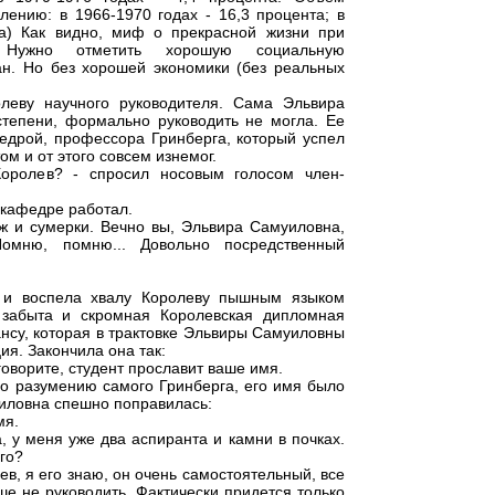
лению: в 1966-1970 годах - 16,3 процента; в
та) Как видно, миф о прекрасной жизни при
. Нужно отметить хорошую социальную
ан. Но без хорошей экономики (без реальных
леву научного руководителя. Сама Эльвира
тепени, формально руководить не могла. Ее
едрой, профессора Гринберга, который успел
м и от этого совсем изнемог.
Королев? - спросил носовым голосом член-
 кафедре работал.
уж и сумерки. Вечно вы, Эльвира Самуиловна,
 Помню, помню... Довольно посредственный
 и воспела хвалу Королеву пышным языком
 забыта и скромная Королевская дипломная
нсу, которая в трактовке Эльвиры Самуиловны
ия. Закончила она так:
 говорите, студент прославит ваше имя.
По разумению самого Гринберга, его имя было
иловна спешно поправилась:
мя.
 у меня уже два аспиранта и камни в почках.
го?
ев, я его знаю, он очень самостоятельный, все
чше не руководить. Фактически придется только