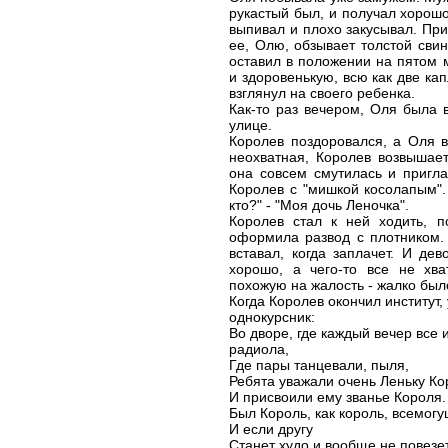
рукастый был, и получал хорошо
выпивал и плохо закусывал. При
ее, Олю, обзывает толстой сви
оставил в положении на пятом 
и здоровенькую, всю как две кап
взглянул на своего ребенка.
Как-то раз вечером, Оля была 
улице.
Королев поздоровался, а Оля 
неохватная, Королев возвышае
она совсем смутилась и пригл
Королев с "мишкой косолапым".
кто?" - "Моя дочь Леночка".
Королев стал к ней ходить, п
оформила развод с плотником.
вставал, когда заплачет. И де
хорошо, а чего-то все не хва
похожую на жалость - жалко был
Когда Королев окончил институт,
однокурсник:
Во дворе, где каждый вечер все 
радиола,
Где пары танцевали, пыля,
Ребята уважали очень Леньку Ко
И присвоили ему званье Короля.
Был Король, как король, всемогу
И если другу
Станет худо и вообще не повезет