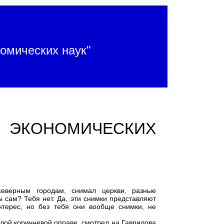
омических наук"
ЭКОНОМИЧЕСКИХ
северным городам, снимал церкви, разные
ы сам? Тебя нет. Да, эти снимки представляют
интерес, но без тебя они вообще снимки, не
елой коричневой оправе, смотрел на Гаврилова