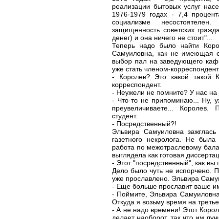
реализации бытовых услуг насе
1976-1979 годах - 7,4 процен
социализме несостоятелен
защищенность советских гражд
денег) и она ничего не стоит"...
Теперь надо было найти Коро
Самуиловна, как не имеющая с
выбор пал на заведующего каф
уже стать членом-корреспонденто
- Королев? Это какой такой 
корреспондент.
- Неужели не помните? У нас на
- Что-то не припоминаю... Ну, 
преувеличиваете... Королев.
студент.
- Посредственный?!
Эльвира Самуиловна зажглась
газетного некролога. Не была
работа по межотраслевому бала
выглядела как готовая диссертац
- Этот "посредственный", как вы
Дело было чуть не испорчено. 
уже прославлено. Эльвира Саму
- Еще больше прославит ваше и
- Поймите, Эльвира Самуиловна,
Откуда я возьму время на третье
- А не надо времени! Этот Корол
делает наоборот, так что им лу