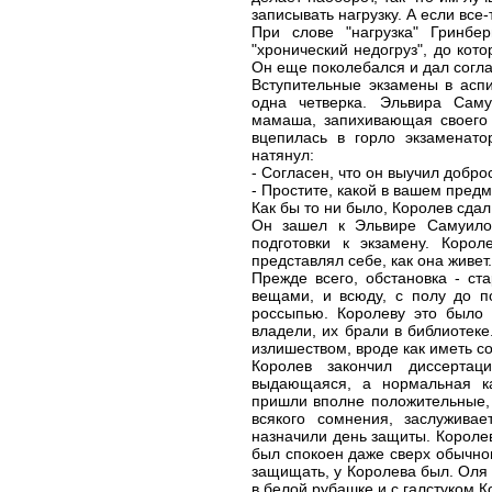
записывать нагрузку. А если все-
При слове "нагрузка" Гринбе
"хронический недогруз", до кот
Он еще поколебался и дал соглас
Вступительные экзамены в аспи
одна четверка. Эльвира Сам
мамаша, запихивающая своего 
вцепилась в горло экзаменато
натянул:
- Согласен, что он выучил добро
- Простите, какой в вашем предм
Как бы то ни было, Королев сдал
Он зашел к Эльвире Самуилов
подготовки к экзамену. Кор
представлял себе, как она живет.
Прежде всего, обстановка - с
вещами, и всюду, с полу до п
россыпью. Королеву это было 
владели, их брали в библиотеке
излишеством, вроде как иметь с
Королев закончил диссерта
выдающаяся, а нормальная ка
пришли вполне положительные, о
всякого сомнения, заслуживае
назначили день защиты. Королев
был спокоен даже сверх обычног
защищать, у Королева был. Оля 
в белой рубашке и с галстуком 