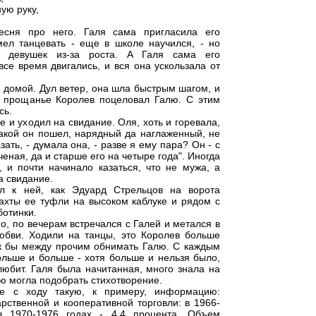
ую руку,
песня про него. Галя сама пригласила его
мел танцевать - еще в школе научился, - но
ь девушек из-за роста. А Галя сама его
все время двигались, и вся она ускользала от
 домой. Дул ветер, она шла быстрым шагом, и
На прощанье Королев поцеловал Галю. С этим
сь.
 и уходил на свидание. Оля, хоть и горевала,
какой он пошел, нарядный да наглаженный, не
зать, - думала она, - разве я ему пара? Он - с
еная, да и старше его на четыре года". Иногда
, и почти начинало казаться, что не мужа, а
а свидание.
л к ней, как Эдуард Стрельцов на ворота
тахты ее туфли на высоком каблуке и рядом с
ботинки.
о, по вечерам встречался с Галей и метался в
юбви. Ходили на танцы, это Королев больше
ак бы между прочим обнимать Галю. С каждым
льше и больше - хотя больше и нельзя было,
любит. Галя была начитанная, много знала на
аю могла подобрать стихотворение.
ке с ходу такую, к примеру, информацию:
рственной и кооперативной торговли: в 1966-
в 1970-1976 годах - 4,4 процента. Объем