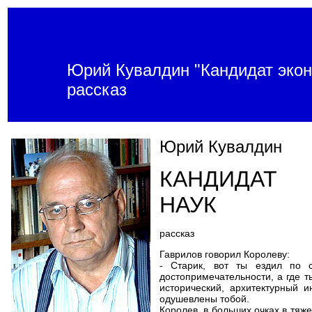
Юрий Кувалдин "Кандидат экон
рассказ
Юрий Кувалдин
КАНДИДАТ 
НАУК
рассказ
Гаврилов говорил Королеву:
- Старик, вот ты ездил по 
достопримечательности, а где т
исторический, архитектурный 
одушевлены тобой.
Королев, в больших очках в тяж