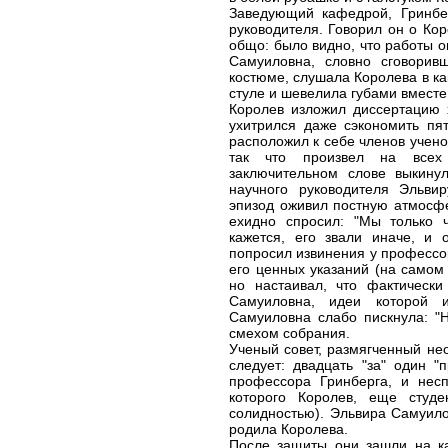
Заведующий кафедрой, Гринбер
руководителя. Говорил он о Кор
общо: было видно, что работы о
Самуиловна, словно сговорив
костюме, слушала Королева в ка
стуле и шевелила губами вместе
Королев изложил диссертацию х
ухитрился даже сэкономить пя
расположил к себе членов учено
так что произвел на всех
заключительном слове выкину
научного руководителя Эльви
эпизод оживил постную атмосфе
ехидно спросил: "Мы только ч
кажется, его звали иначе, и 
попросил извинения у профессор
его ценных указаний (на самом 
но настаивал, что фактическ
Самуиловна, идеи которой 
Самуиловна слабо пискнула: "Н
смехом собрания.
Ученый совет, размягченный не
следует: двадцать "за" один "
профессора Гринберга, и несп
которого Королев, еще студе
солидностью). Эльвира Самуилов
родила Королева.
После защиты они зашли на ка