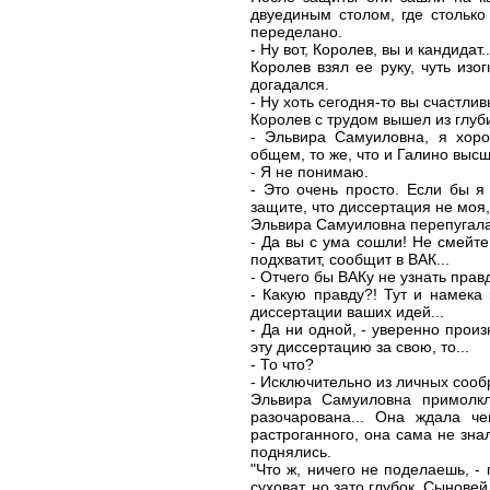
двуединым столом, где столько
переделано.
- Ну вот, Королев, вы и кандидат
Королев взял ее руку, чуть изо
догадался.
- Ну хоть сегодня-то вы счастли
Королев с трудом вышел из глуб
- Эльвира Самуиловна, я хоро
общем, то же, что и Галино выс
- Я не понимаю.
- Это очень просто. Если бы я
защите, что диссертация не моя,
Эльвира Самуиловна перепугала
- Да вы с ума сошли! Не смейте 
подхватит, сообщит в ВАК...
- Отчего бы ВАКу не узнать прав
- Какую правду?! Тут и намека 
диссертации ваших идей...
- Да ни одной, - уверенно прои
эту диссертацию за свою, то...
- То что?
- Исключительно из личных сооб
Эльвира Самуиловна примолкл
разочарована... Она ждала че
растроганного, она сама не зна
поднялись.
"Что ж, ничего не поделаешь, -
суховат, но зато глубок. Сыновей