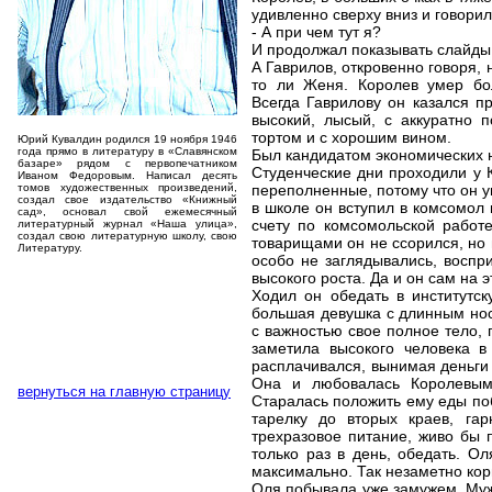
удивленно сверху вниз и говорил
- А при чем тут я?
И продолжал показывать слайды
А Гаврилов, откровенно говоря, 
то ли Женя. Королев умер бо
Всегда Гаврилову он казался 
высокий, лысый, с аккуратно 
тортом и с хорошим вином.
Юрий Кувалдин родился 19 ноября 1946
года прямо в литературу в «Славянском
Был кандидатом экономических н
базаре» рядом с первопечатником
Студенческие дни проходили у 
Иваном Федоровым. Написал десять
томов художественных произведений,
переполненные, потому что он у
создал свое издательство «Книжный
в школе он вступил в комсомол
сад», основал свой ежемесячный
счету по комсомольской работе
литературный журнал «Наша улица»,
создал свою литературную школу, свою
товарищами он не ссорился, но 
Литературу.
особо не заглядывались, воспр
высокого роста. Да и он сам на 
Ходил он обедать в институтс
большая девушка с длинным нос
с важностью свое полное тело, 
заметила высокого человека в
расплачивался, вынимая деньги 
Она и любовалась Королевым,
вернуться на главную страницу
Старалась положить ему еды поб
тарелку до вторых краев, га
трехразовое питание, живо бы 
только раз в день, обедать. Ол
максимально. Так незаметно кор
Оля побывала уже замужем. Муж 