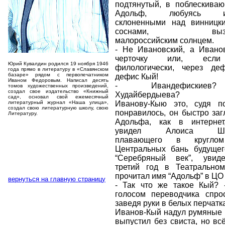
подтянутый, в поблескиваю
Адольф, любуясь иск
склоненными над винницк
соснами, вызоло
малороссийским солнцем.
- Не Ивановский, а Иванов
черточку или, если
Юрий Кувалдин родился 19 ноября 1946
филологически, через де
года прямо в литературу в «Славянском
базаре» рядом с первопечатником
дефис Кый!
Иваном Федоровым. Написал десять
- Ивандефискиев
томов художественных произведений,
создал свое издательство «Книжный
Худайбердыева?
сад», основал свой ежемесячный
литературный журнал «Наша улица»,
Иванову-Кыю это, судя п
создал свою литературную школу, свою
понравилось, он быстро заг
Литературу.
Адольфа, как в интернет
увидел Алоиса Шикл
плавающего в круглом
Центральных бань будущег
“Серебряный век”, увид
третий год в Театрально
прочитал имя “Адольф” в ЦО 
вернуться на главную страницу
- Так что же такое Кый? 
голосом переводчика спро
заведя руки в белых перчатка
Иванов-Кый надул румяные 
выпустил без свиста, но вс