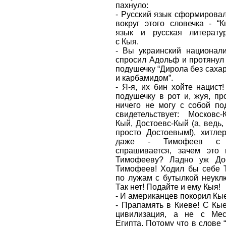
пахнуло:
- Русский язык сформировал
вокруг этого словечка - “К
язык и русская литерату
с Кыя.
- Вы украинский национали
спросил Адольф и протянул
подушечку “Дирола без сахар
и карбамидом”.
- Я-я, их бин хойте нацист!
подушечку в рот и, жуя, пр
ничего не могу с собой по
свидетельствует: Московс-
Кый, Достоевс-Кый (а, ведь,
просто Достоевым!), хитлер
даже - Тимофеев с 
спрашивается, зачем это
Тимофееву? Ладно уж До
Тимофеев! Ходил бы себе
по лужам с бутылкой неукл
Так нет! Подайте и ему Кыя!
- И американцев покорил Кы
- Прапамять в Киеве! С Кы
цивилизация, а не с Ме
Египта. Потому что в слове 