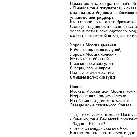
Посмотрели на квадратное небо. Ко
- Я нашла тебе покупателя, - сказа
модельными бедрами в брючках-к
улицы до центра двора.
Кто не знает, что это за брючки-к
Солнце, гордящийся своей красото
элегантности и законодателем мод,
колена, с манжетой внизу, застеги
Хороша Москва дневная
В блеске солнечных лучей,
Хороша Москва ночная -
Не сочтёшь её огней.
Широки просторы улиц,
Скверы, парки широки,
Под высокими мостами
Слышны волжские гудки.
Припев.
Москва, Москва моя, Москва моя - 
Несравненная, родимая земля!
И неба синего далёкого касаются
Звёзды алые старинного Кремля.
- Ну, что ж. Замечательно. Прощус
- Конечно, тебе Ленинский проспект 
- Ладно... Кто это?
- Некий Эвальд, - сказала Аня.
Виктор сделал шаг вперед и два 