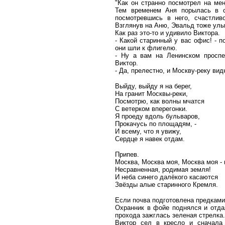
"Как он странно посмотрел на мен
Тем временем Аня порылась в су
посмотревшись в него, счастлив
Взглянув на Аню, Эвальд тоже улы
Как раз это-то и удивило Виктора.
- Какой старинный у вас офис! - 
они шли к флигелю.
- Ну а вам на Ленинском проспе
Виктор.
- Да, прелестно, и Москву-реку вид
Выйду, выйду я на берег,
На гранит Москвы-реки,
Посмотрю, как волны мчатся
С ветерком вперегонки.
Я проеду вдоль бульваров,
Прокачусь по площадям, -
И всему, что я увижу,
Сердце я навек отдам.
Припев.
Москва, Москва моя, Москва моя - 
Несравненная, родимая земля!
И неба синего далёкого касаются
Звёзды алые старинного Кремля.
Если почва подготовлена предками,
Охранник в фойе поднялся и отда
прохода зажглась зеленая стрелка.
Виктор сел в кресло и сначала 