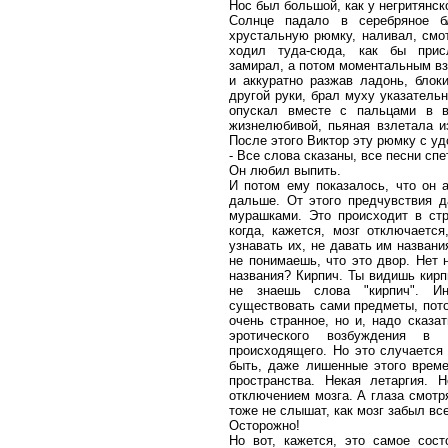
Нос был большой, как у негритянс
Солнце падало в серебряное 
хрустальную рюмку, наливал, смот
ходил туда-сюда, как бы присл
замирал, а потом моментальным вз
и аккуратно разжав ладонь, бло
другой руки, брал муху указател
опускал вместе с пальцами в в
жизнелюбивой, пьяная взлетала и
После этого Виктор эту рюмку с у
- Все слова сказаны, все песни спе
Он любил выпить.
И потом ему показалось, что он а
дальше. От этого предчувствия д
мурашками. Это происходит в ст
когда, кажется, мозг отключаетс
узнавать их, не давать им названи
не понимаешь, что это двор. Нет н
названия? Кирпич. Ты видишь кирпи
не знаешь слова "кирпич". Ин
существовать сами предметы, потом
очень странное, но и, надо сказа
эротического возбуждения в
происходящего. Но это случается
быть, даже лишенные этого времен
пространства. Некая летаргия. 
отключением мозга. А глаза смотр
тоже не слышат, как мозг забыл вс
Осторожно!
Но вот, кажется, это самое сос