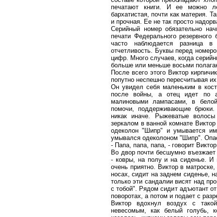
печатают книги. И ее можно л
бархатистая, почти как материя. Т
и прочная. Ее не так просто надорв
Серийный номер обязательно нач
печати Федерального резервного б
часто наблюдается разница в
отчетливость. Буквы перед номеро
цифр. Много случаев, когда серийн
больше или меньше восьми полаг
После всего этого Виктор кирпичи
попутно неспешно пересчитывая их
Он увидел себя маленьким в кос
после войны, а отец идет по 
малиновыми лампасами, в белой
помочи, поддерживающие брюки. 
никак иначе. Рыжеватые волосы
зеркалом в ванной комнате Виктор 
одеколон "Шипр" и умывается им
умывался одеколоном "Шипр". Опас
- Папа, папа, папа, - говорит Викто
Во двор почти бесшумно въезжает
- ковры, на полу и на сиденье. И
очень приятно. Виктор в матроске
носах, сидит на заднем сиденье, н
только эти сандалии висят над пр
с тобой". Рядом сидит адъютант от
поворотах, а потом и подает с раз
Виктор вдохнул воздух с такой
невесомым, как белый голубь, к