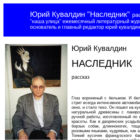
Юрий Кувалдин "Наследник"
ра
"наша улица" ежемесячный литературный жур
основатель и главный редактор юрий кувалди
Юрий Кувалдин
НАСЛЕДНИК
рассказ
Глаз вороненый с бельмом. И бел
стрит всегда интенсивное автомоби
окно, и стало тихо. Он пошел на к
натуральной древесины с лакиро
ручной работы, изготовленный по 
красоты. Как в дворянских усадьб
борзых собак, длинноногих, тощ
розовыми языками, кудрявые, как а
Тонкий кусочек французского б