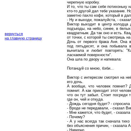
черепную коробку.
И то, что ты сам себе потихоньку 
кто-то другой дал тебе указание. 
заметно пахло кофе, который в дал
- Ну и выходи, пожалуйста, - сказа
Виктор выходит в центр колодца д
подъезды, на небо, синее, в белых
квадратным. Да так оно и есть. Кв
вернуться
от точки, с которой ты смотришь на
на главную страницу
Дочь от первого брака Аня. Она 
под пятьдесят, и она побывала в
вычитала и любит повторять: "К
ласкаемой поверхности".
Она шла по двору и напевала:
Потанцуй со мною, бэби...
Виктор с интересом смотрел на неё
его дочь.
А вообще, что человек помнит? Д
помнит. А как приходит этот челов
что он тут забыл. Стоит посреди т
где он, чей и откуда.
- Дождь сегодня будет? - спросила
- Вроде не передавали, - сказал Ви
- Мне кажется, что будет, - сказала
- Почему?
- А у нас всегда так сначала тихо
без объяснения причин, - сказала А
- Наверно...