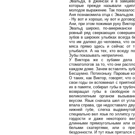
Эвальда, в джинсах и в замшев
которые прежде называли «дип
молодое выражение. Так показалос
Аня познакомила отца с Эвальдом.
- Ну вот и хорошо, ну вот и догово
Ани, при этом пожимая руку Виктор
Эвальд широко, по-американски 
ровный ряд сверкающих совершенн
зубов в широких улыбках всегда бе
что им далеко до человека, что он
мяса прямо здесь и сейчас от т
улыбался. А на тех, кто всюду по
Зубы показывать неприлично.
У Виктора же с зубами дела 
стоматологов за то, что они распл
каждом доме. Зачем вставлять зуб
Бесшумно. Потихоньку. Паровые ко
О таких, как Виктор, говорят, что
свои годы он вспоминал с приятно
их в памяти, собирал губы в трубо
возвращал губы в свободное п
великолепным органом вызыван
вкусом. Язык сначала шел от угла 
впала справа, где недоставало дву
нижней губе, слегка выдвинуто
специально вел язык по эллипсу гу
гордости и даже некоторого ве
длинными прямоугольными или о
белыми скатертями, или о пре
бездонности. И тут язык прятался 