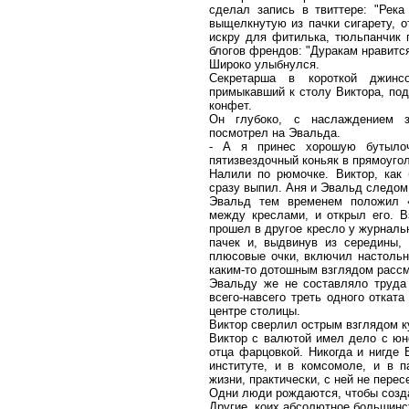
сделал запись в твиттере: "Река
выщелкнутую из пачки сигарету, о
искру для фитилька, тюльпанчик 
блогов френдов: "Дуракам нравится
Широко улыбнулся.
Секретарша в короткой джинс
примыкавший к столу Виктора, по
конфет.
Он глубоко, с наслаждением з
посмотрел на Эвальда.
- А я принес хорошую бутылоч
пятизвездочный коньяк в прямоуго
Налили по рюмочке. Виктор, как
сразу выпил. Аня и Эвальд следом
Эвальд тем временем положил «
между креслами, и открыл его. В
прошел в другое кресло у журнальн
пачек и, выдвинув из середины, 
плюсовые очки, включил настоль
каким-то дотошным взглядом рассм
Эвальду же не составляло труда
всего-навсего треть одного откат
центре столицы.
Виктор сверлил острым взглядом 
Виктор с валютой имел дело с юн
отца фарцовкой. Никогда и нигде 
институте, и в комсомоле, и в п
жизни, практически, с ней не перес
Одни люди рождаются, чтобы созда
Другие, коих абсолютное большинст