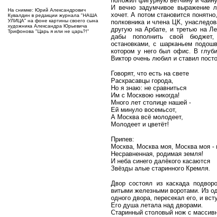
положил фигурную ветчину и чайн
И вечно задумчивое выражение ли
На снимке: Юрий Александрович
хочет. А потом становится понятно
Кувалдин в редакции журнала "НАША
УЛИЦА" на фоне картины своего сына
полковника и члена ЦК, унаследова
художника Александра Юрьевича
другую на Арбате, и третью на Ле
Трифонова "Царь я или не царь?!"
дабы пополнить свой бюджет,
остановками, с шарканьем подошв
котором у него был офис. В глуб
Виктор очень любил и ставил посто
Говорят, что есть на свете
Раскрасавцы города,
Но я знаю: не сравниться
Им с Москвою никогда!
Много лет столице нашей -
Ей минуло восемьсот,
А Москва всё молодеет,
Молодеет и цветёт!
Припев:
Москва, Москва моя, Москва моя - 
Несравненная, родимая земля!
И неба синего далёкого касаются
Звёзды алые старинного Кремля.
Двор состоял из каскада подвор
витыми железными воротами. Из од
одного двора, пересекал его, и вс
Его душа летала над дворами.
Старинный столовый нож с массив