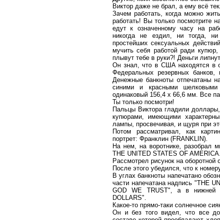
Виктор даже не брал, а ему всё тек
Зачем работать, когда можно жить
работать! Вы только посмотрите н
едут к означенному часу на раб
никогда не ездил, ни тогда, н
простейших сексуальных действий,
мучить себя работой ради купюр,
плывут тебе в руки?! Деньги липнут
Он знал, что в США находятся в
Федеральных резервных банков, к
Денежные банкноты отпечатаны н
синими и красными шелковыми
одинаковый 156,4 х 66,6 мм. Все 
Ты только посмотри!
Пальцы Виктора гладили доллары,
купюрами, имеющими характерны
лампы, просвечивая, и щуря при это
Потом рассматривал, как карти
портрет: Франклин (FRANKLIN).
На нем, на воротнике, разобрал м
THE UNITED STATES OF AMERICA
Рассмотрел рисунок на оборотной 
После этого убедился, что к номер
В углах банкноты напечатано обозн
части напечатана надпись "THE U
GOD WE TRUST", а в нижней ч
DOLLARS".
Какое-то прямо-таки солнечное сия
Он и без того видел, что все д
составе которой преобладают хлопо