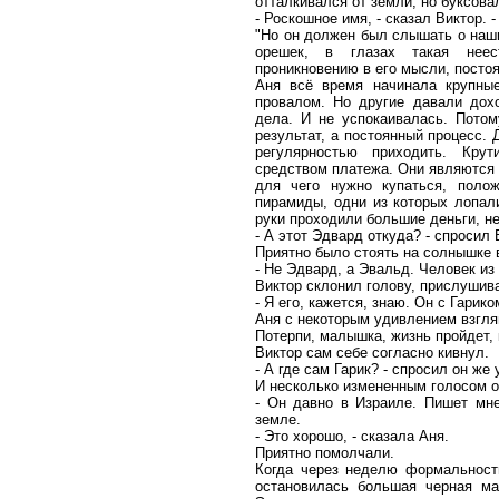
отталкивался от земли, но буксова
- Роскошное имя, - сказал Виктор. 
"Но он должен был слышать о наши
орешек, в глазах такая неес
проникновению в его мысли, посто
Аня всё время начинала крупные
провалом. Но другие давали дох
дела. И не успокаивалась. Потом
результат, а постоянный процесс. 
регулярностью приходить. Кру
средством платежа. Они являются р
для чего нужно купаться, поло
пирамиды, одни из которых лопали
руки проходили большие деньги, не
- А этот Эдвард откуда? - спросил 
Приятно было стоять на солнышке 
- Не Эдвард, а Эвальд. Человек из
Виктор склонил голову, прислушива
- Я его, кажется, знаю. Он с Гарик
Аня с некоторым удивлением взгля
Потерпи, малышка, жизнь пройдет, 
Виктор сам себе согласно кивнул.
- А где сам Гарик? - спросил он же 
И несколько измененным голосом о
- Он давно в Израиле. Пишет мн
земле.
- Это хорошо, - сказала Аня.
Приятно помолчали.
Когда через неделю формальност
остановилась большая черная м