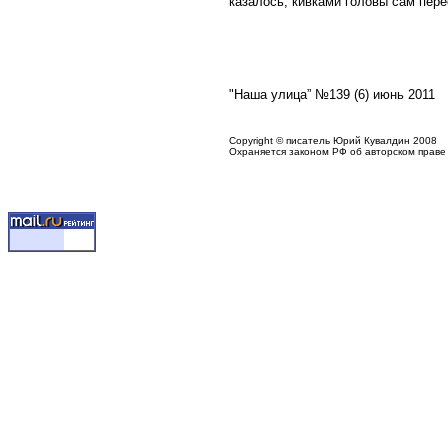
казалось, кивками головы сам пере
"Наша улица” №139 (6) июнь 2011
Copyright © писатель Юрий Кувалдин 2008
Охраняется законом РФ об авторском праве