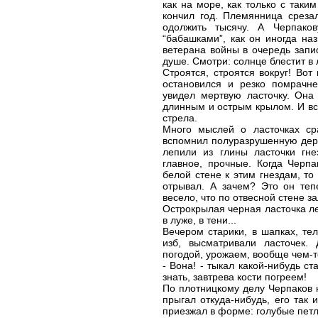
как на море, как только с так
кончил год. Племянница срезал
одолжить тысячу. А Черпак
“бабашками”, как он иногда наз
ветерана войны в очередь запи
душе. Смотри: солнце блестит в 
Строятся, строятся вокруг! Во
остановился и резко помрачне
увидел мертвую ласточку. Она
длинным и острым крылом. И вся
стрела.
Много мыслей о ласточках ср
вспомнил полуразрушенную дере
лепили из глины ласточки гне
главное, прочные. Когда Черпа
белой стене к этим гнездам, то
отрывал. А зачем? Это он теп
весело, что по отвесной стене за
Острокрылая черная ласточка ле
в луже, в тени...
Вечером старики, в шапках, тел
изб, высматривали ласточек.
погодой, урожаем, вообще чем-то
- Вона! - тыкал какой-нибудь с
знать, завтрева кости погреем!
По плотницкому делу Черпаков н
прыгал откуда-нибудь, его так 
приезжал в форме: голубые пет