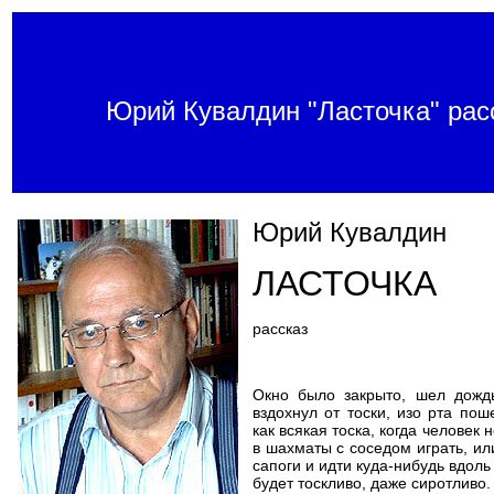
Юрий Кувалдин "Ласточка" рас
Юрий Кувалдин
ЛАСТОЧКА
рассказ
Окно было закрыто, шел дождь
вздохнул от тоски, изо рта по
как всякая тоска, когда человек н
в шахматы с соседом играть, ил
сапоги и идти куда-нибудь вдоль 
будет тоскливо, даже сиротливо.