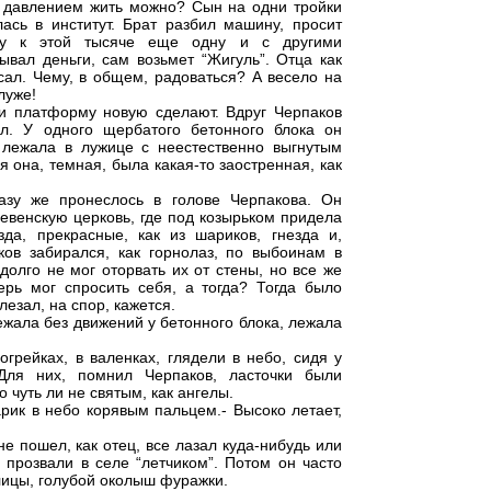
им давлением жить можно? Сын на одни тройки
ась в институт. Брат разбил машину, просит
ову к этой тысяче еще одну и с другими
ывал деньги, сам возьмет “Жигуль”. Отца как
сал. Чему, в общем, радоваться? А весело на
луже!
т и платформу новую сделают. Вдруг Черпаков
л. У одного щербатого бетонного блока он
 лежала в лужице с неестественно выгнутым
 она, темная, была какая-то заостренная, как
азу же пронеслось в голове Черпакова. Он
венскую церковь, где под козырьком придела
зда, прекрасные, как из шариков, гнезда и,
ков забирался, как горнолаз, по выбоинам в
 долго не мог оторвать их от стены, но все же
ерь мог спросить себя, а тогда? Тогда было
лезал, на спор, кажется.
жала без движений у бетонного блока, лежала
огрейках, в валенках, глядели в небо, сидя у
 Для них, помнил Черпаков, ласточки были
 чуть ли не святым, как ангелы.
тарик в небо корявым пальцем.- Высоко летает,
е пошел, как отец, все лазал куда-нибудь или
и прозвали в селе “летчиком”. Потом он часто
лицы, голубой околыш фуражки.