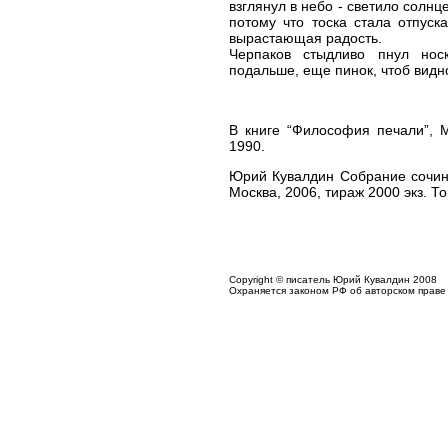
взглянул в небо - светило солнц
потому что тоска стала отпуск
вырастающая радость.
Черпаков стыдливо пнул нос
подальше, еще пинок, чтоб видн
В книге “Философия печали”, М
1990.
Юрий Кувалдин Собрание сочине
Москва, 2006, тираж 2000 экз. Том
Copyright © писатель Юрий Кувалдин 2008
Охраняется законом РФ об авторском праве