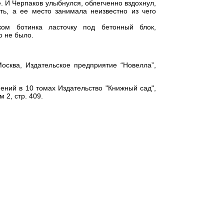
е. И Черпаков улыбнулся, облегченно вздохнул,
ать, а ее место занимала неизвестно из чего
ком ботинка ласточку под бетонный блок,
о не было.
осква, Издательское предприятие “Новелла”,
ний в 10 томах Издательство "Книжный сад",
 2, стр. 409.