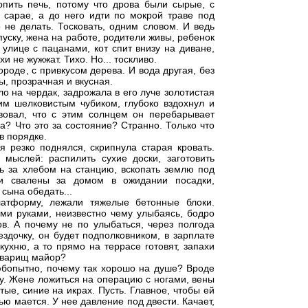
опить печь, потому что дрова были сырые, с
 сарае, а до него идти по мокрой траве под
 не делать. Тосковать, одним словом. И ведь
пуску, жена на работе, родители живы, ребенок
о улице с пацанами, кот спит внизу на диване,
 не жужжат. Тихо. Но... тоскливо.
городе, с привкусом дерева. И вода другая, без
ы, прозрачная и вкусная.
ло на чердак, задрожала в его луче золотистая
им шелковистым чубиком, глубоко вздохнул и
твовал, что с этим солнцем он перебарывает
ска? Что это за состояние? Странно. Только что
в порядке.
я резко поднялся, скрипнула старая кровать.
мыслей: распилить сухие доски, заготовить
ть за хлебом на станцию, вскопать землю под
ми свалены за домом в ожидании посадки,
 сына обедать...
атформу, лежали тяжелые бетонные блоки.
ыми руками, неизвестно чему улыбаясь, бодро
в. А почему не по улыбаться, через полгода
здочку, он будет подполковником, в зарплате
 кухню, а то прямо на террасе готовят, запахи
товарищ майор?
юбопытно, почему так хорошо на душе? Вроде
у. Жене ложиться на операцию с ногами, вены
стые, синие на икрах. Пусть. Главное, чтобы ей
ью мается. У нее давление под двести. Качает,