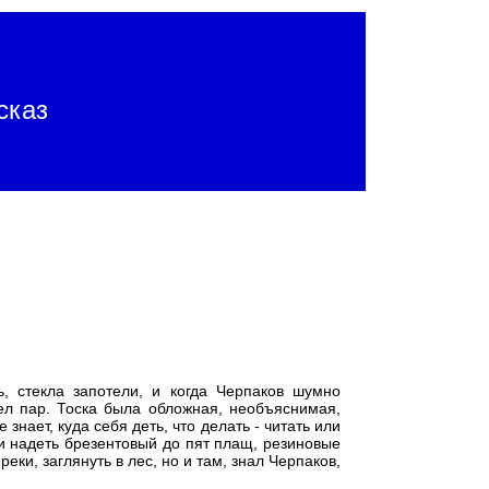
сказ
, стекла запотели, и когда Черпаков шумно
шел пар. Тоска была обложная, необъяснимая,
е знает, куда себя деть, что делать - читать или
и надеть брезентовый до пят плащ, резиновые
реки, заглянуть в лес, но и там, знал Черпаков,