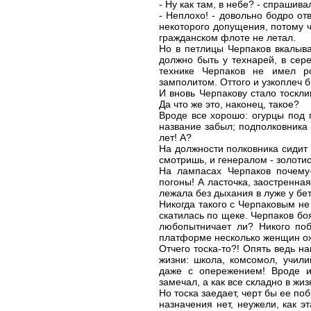
- Ну как там, в небе? - спрашива
- Неплохо! - довольно бодро от
некоторого допущения, потому чт
гражданском флоте не летал.
Но в петлицы Черпаков вкалывал
должно быть у технарей, в сер
технике Черпаков не имел р
замполитом. Оттого и узкоплеч б
И вновь Черпакову стало тоскли
Да что же это, наконец, такое?
Вроде все хорошо: огурцы под п
название забыл; подполковника 
лет! А?
На должности полковника сидит 
смотришь, и генералом - золоти
На лампасах Черпаков почему-
погоны! А ласточка, заостренная
лежала без дыхания в луже у бет
Никогда такого с Черпаковым не
скатилась по щеке. Черпаков боя
любопытничает ли? Никого поб
платформе несколько женщин ож
Отчего тоска-то?! Опять ведь на
жизни: школа, комсомол, учили
даже с опережением! Вроде и
замечал, а как все складно в жиз
Но тоска заедает, черт бы ее по
назначения нет, неужели, как э