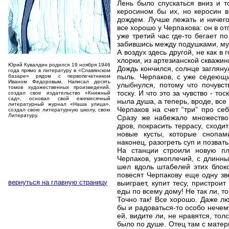
Лень было спускаться вниз и т
керосином бы их, но керосин в
дождем. Лучше лежать и ничего
все хорошо у Черпакова: он в от
уже третий час где-то бегает п
забившись между подушками, мухи
А воздух здесь другой, не как в 
хлорки, из артезианской скважин
Юрий Кувалдин родился 19 ноября 1946
Дождь кончился, солнце загляну
года прямо в литературу в «Славянском
пыль. Черпаков, с уже седеющ
базаре» рядом с первопечатником
Иваном Федоровым. Написал десять
улыбнулся, потому что почувс
томов художественных произведений,
тоску. И что это за чувство - то
создал свое издательство «Книжный
сад», основал свой ежемесячный
ныла душа, а теперь, вроде, все 
литературный журнал «Наша улица»,
Черпаков на счет “три” про себ
создал свою литературную школу, свою
Литературу.
Сразу же набежало множество 
дров, покрасить террасу, сходи
новые кусты, которые снопа
наконец, разогреть суп и позвать
На станции строили новую пл
Черпаков, узкоплечий, с длинн
шел вдоль штабелей этих блоко
повесят Черпакову еще одну зве
вернуться на главную страницу
выиграет, купит тесу, пристроит
еды по всему дому! Не так ли, 
Точно так! Все хорошо. Даже л
бы и радоваться-то особо нечем
ей, видите ли, не нравятся, тол
было по душе. Отец там с матер