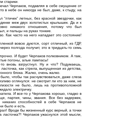
ли старики.
вечал Черпаков, подавляя в себе смущение от
о в небе он никогда не был, даже, к стыду, на
 “птичек” летных, без красной звездочки, как
единке меж двух золотистых крылышек. Да и к
овно никакого отношения, потому что был
ыл, и пальцы на руках тонкие.
во. Как часто на него нападает это состояние!
ленкой вовсю дуются, сорт отличный, из ГДР,
через полгода получит, это в тридцать-то семь
прочно. И будет Черпаков полковником. А там,
стые погоны, алые лампасы!
то вновь взгрустнул. Ну и что? Подумаешь,
 ласточка, как стрела, выпущенная из детства,
онного блока. Жалко, очень жалко.
 было, чтобы так расчувствоваться, даже слеза
зливо оглянулся: не смотрит ли кто за ним, не
лизости не было, лишь на противоположной
идало электричку.
катила. И все-то у Черпакова хорошо, гладко в
ще, партия, чины, звания. Все без задержек,
 никаких способностей в себе Черпаков не
ни было и есть.
брал! Вроде бы жизненный курс верный, а точки
та ласточка?! Черпаков ужаснулся этой мысли,