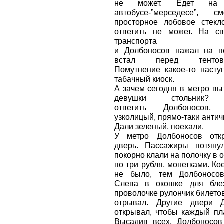
не может. Едет на к
автобусе-”мерседесе”, с
просторное лобовое стекл
ответить не может. На св
транспорта ост
и Долбоносов нажал на пе
встал перед тентованн
Помутнение какое-то насту
табачный киоск.
А зачем сегодня в метро в
девушки стольни
ответить Долбоносов, 
узколицый, прямо-таки антич
Дали зеленый, поехали.
У метро Долбоносов отк
дверь. Пассажиры потянул
покорно клали на полочку в 
по три рубля, монетками. Ко
не было, тем Долбоносов
Слева в окошке для бле
проволочке рулончик билетов
отрывал. Другие двери 
открывал, чтобы каждый пл
Высадив всех, Долбоносов