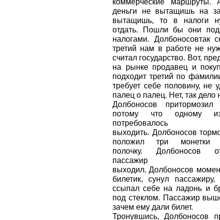
коммерческие маршруты. 
деньги не вытащишь на за
вытащишь, то в налоги н
отдать. Пошли бы они под
налогами. Долбоносовтак с
третий нам в работе не ну
считал государство. Вот, пр
на рынке продавец и покуп
подходит третий по фамили
требует себе половину, не 
палец о палец. Нет, так дело 
Долбоносов притормозил 
потому что одному из
потребовалось
выходить. Долбоносов торм
положил три монетки 
полочку. Долбоносов о
пассажи
выходил. Долбоносов момен
билетик, сунул пассажиру,
ссыпал себе на ладонь и б
под стеклом. Пассажир выш
зачем ему дали билет.
Тронувшись, Долбоносов п