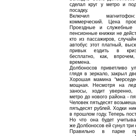
сделал круг у метро и по
посадку.
Включил магнитофон
коммерческий. Цена про
Проездные и служебные у
пенсионные книжки не дейст
кто из пассажиров, случай
автобус этот платный, выск
привык ездить в криз
бесплатно, как, впроче
времена.
Долбоносов приветливо ул
глядя в зеркало, закрыл дв
Хорошая мамина “мерседес
мощная. Несмотря на ле
заносы, ходит уверенно, 
метро до нового района - пя
Человек пятьдесят возьмешь,
пятьдесят рублей. Ходки ни
в прошлом году. Теперь пост
Но что она будет учитыва
же Долбоносов ей сунул три 
Правильно в парке пр