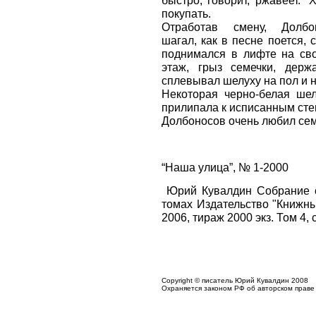
быстро, говорит, ржавеет. “
покупать.
Отработав смену, Долбо
шагал, как в песне поется, 
поднимался в лифте на св
этаж, грыз семечки, держ
сплевывал шелуху на пол и н
Некоторая черно-белая ше
прилипала к исписанным сте
Долбоносов очень любил сем
“Наша улица”, № 1-2000
Юрий Кувалдин Собрание с
томах Издательство "Книжны
2006, тираж 2000 экз. Том 4, с
Copyright © писатель Юрий Кувалдин 2008
Охраняется законом РФ об авторском праве