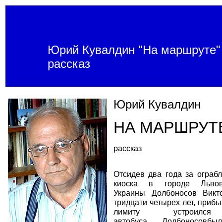
Юрий Кувалдин "На маршруте"
рассказ
Юрий Кувалдин
НА МАРШРУТ
рассказ
Отсидев два года за ограб
киоска в городе Львов
Украины Долбоносов Викто
тридцати четырех лет, прибы
лимиту устроилс
автобуса. Долбоносовб