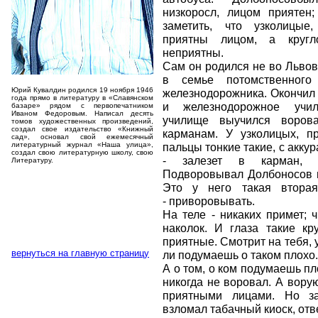
низкоросл, лицом приятен;
заметить, что узколицые,
приятны лицом, а кругл
неприятны.
Сам он родился не во Львов
в семье потомственного
Юрий Кувалдин родился 19 ноября 1946
железнодорожника. Окончил
года прямо в литературу в «Славянском
и железнодорожное уч
базаре» рядом с первопечатником
Иваном Федоровым. Написал десять
училище выучился ворова
томов художественных произведений,
создал свое издательство «Книжный
карманам. У узколицых, п
сад», основал свой ежемесячный
литературный журнал «Наша улица»,
пальцы тонкие такие, с акку
создал свою литературную школу, свою
- залезет в карман, 
Литературу.
Подворовывал Долбоносов в
Это у него такая втора
- приворовывать.
На теле - никаких примет; ч
наколок. И глаза такие кр
приятные. Смотрит на тебя, 
вернуться на главную страницу
ли подумаешь о таком плохо.
А о том, о ком подумаешь пл
никогда не воровал. А ворую
приятными лицами. Но з
взломал табачный киоск, отв