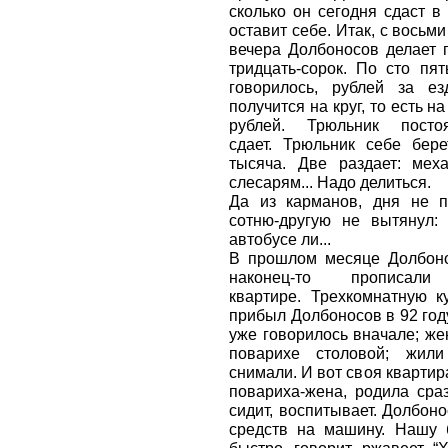
сколько он сегодня сдаст в 
оставит себе. Итак, с восьм
вечера Долбоносов делает 
тридцать-сорок. По сто пят
говорилось, рублей за ез
получится на круг, то есть на
рублей. Трюльник пост
сдает. Трюльник себе бере
тысяча. Две раздает: меха
слесарям... Надо делиться.
Да из карманов, дня не п
сотню-другую не вытянул:
автобусе ли...
В прошлом месяце Долбоно
наконец-то прописа
квартире. Трехкомнатную к
прибыл Долбоносов в 92 году
уже говорилось вначале; же
поварихе столовой; жили
снимали. И вот своя квартир
повариха-жена, родила сра
сидит, воспитывает. Долбон
средств на машину. Нашу б