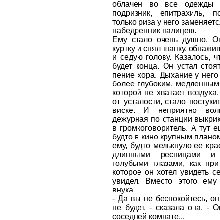
облачен во все одежды 
подризник, епитрахиль, по
только риза у него заменяетс
набедренник палицею.
Ему стало очень душно. Он
куртку и снял шапку, обнажи
и седую голову. Казалось, ч
будет конца. Он устал стоя
пение хора. Дыхание у него
более глубоким, медленным,
которой не хватает воздуха,
от усталости, стало постуки
виске. И неприятно вол
дежурная по станции выкрик
в громкоговоритель. А тут е
будто в кино крупным планом
ему, будто мелькнуло ее кра
длинными ресницами и
голубыми глазами, как при
которое он хотел увидеть се
увидел. Вместо этого ему
внука.
- Да вы не беспокойтесь, о
не будет, - сказала она. - 
соседней комнате...