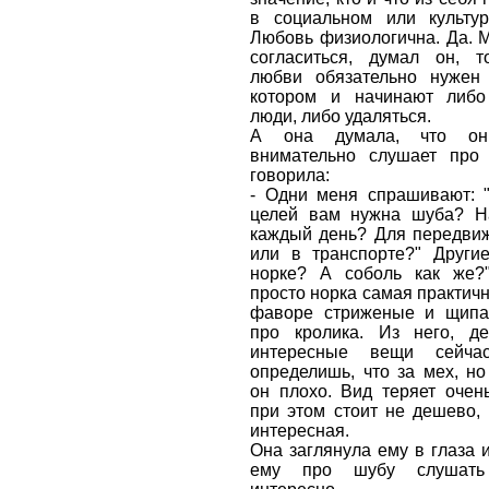
в социальном или культу
Любовь физиологична. Да. 
согласиться, думал он, т
любви обязательно нужен 
котором и начинают либо
люди, либо удаляться.
А она думала, что о
внимательно слушает про
говорила:
- Одни меня спрашивают: "
целей вам нужна шуба? Н
каждый день? Для передвиж
или в транспорте?" Другие
норке? А соболь как же?
просто норка самая практичн
фаворе стриженые и щипан
про кролика. Из него, дей
интересные вещи сейча
определишь, что за мех, но
он плохо. Вид теряет очен
при этом стоит не дешево,
интересная.
Она заглянула ему в глаза и
ему про шубу слушать