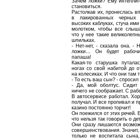
Зачем ложки? Ему интеллиг
становиться.
Растолкав их, пронеслась в
в лакированных черных 
высоких каблуках, стуча ими 
молотком, чтобы все слыша
что у нее такие великолепн
шпильках.
- Нет-нет, - сказала она. - 
ложки… Он будет рабочи
папаша!
Какая-то старушка путала
ногах со свой набитой до о
на колесиках. И что они там т
- То есть ваш сын? - спросил 
- Да, мой оболтус. Сидит 
ничего не соображает. С раб
В автосервисе работал. Хо
получал. И все пропивал и п
казино постоянно торчит!
Он поежился от этих речей. 
что нельзя так говорить о дет
Они сразу лишаются возмож
совершенствования. Значит, 
только не воспитала сына,