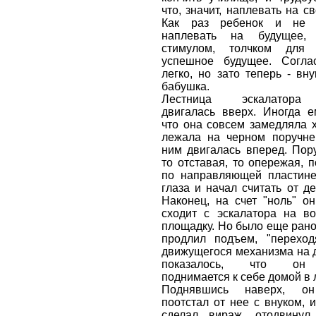
что, значит, наплевать на с
Как раз ребенок и не 
наплевать на будущее,
стимулом, толчком для
успешное будущее. Согла
легко, но зато теперь - вн
бабушка.
Лестница эскалатора
двигалась вверх. Иногда е
что она совсем замедляла х
лежала на черном поручне
ним двигалась вперед. Пору
то отставая, то опережая, п
по направляющей пластине
глаза и начал считать от де
Наконец, на счет "ноль" он
сходит с эскалатора на в
площадку. Но было еще рано
продлил подъем, "переход
движущегося механизма на д
показалось, что он
поднимается к себе домой в 
Поднявшись наверх, он
поотстал от нее с внуком, и
сделал вираж, отодвинул