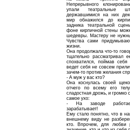
Непрерывного клонировани
упали театральные шт
державшимися на них дек
мир обнажился до кирпи
задника театральной сце
фоне кирпичной стены можн
шедевры. Мастеру не нужны
Чувства сами придумываю
жизни.
Она продолжала что-то говор
тщательно рассматривал е
спохватился, поймав себя 
ведет себя не совсем прилич
зачем-то против желания спр
- А муж у вас кто?
Она коснулась своей щеко
отчего по всему его тел
сладостная дрожь, и громко 
самое ухо:
- На заводе работае
зарабатывает!
Ему стало понятно, что в н
внешнему виду не разбереш
кто. Впрочем, для любви 
значение, кто и что из себя