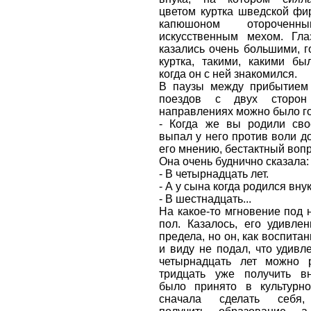
цветом куртка шведской фир
капюшоном оторочен
искусственным мехом. Гла
казались очень большими, г
куртка, такими, какими бы
когда он с ней знакомился.
В паузы между прибытием
поездов с двух сторо
направлениях можно было го
- Когда же вы родили сво
выпал у него против воли до
его мнению, бестактный вопр
Она очень буднично сказала:
- В четырнадцать лет.
- А у сына когда родился вну
- В шестнадцать...
На какое-то мгновение под 
пол. Казалось, его удивле
предела, но он, как воспита
и виду не подал, что удивле
четырнадцать лет можно 
тридцать уже получить вн
было принято в культурн
сначала сделать себя, 