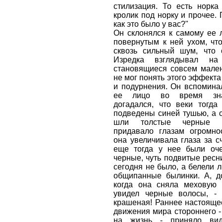
стилизация. То есть норка 
кролик под норку и прочее. 
как это было у вас?"
Он склонялся к самому ее 
повернутым к ней ухом, чт
сквозь сильный шум, что о
Изредка взглядывал на
становящиеся совсем мален
не мог понять этого эффект
и подурнения. Он вспомина
ее лицо во время зна
догадался, что веки тогда
подведены синей тушью, а о
шли толстые черные л
придавало глазам огромнос
она увеличивала глаза за сч
еще тогда у нее были оч
черные, чуть подвитые ресн
сегодня не было, а белели л
общипанные былинки. А, до
когда она сняла меховую 
увидел черные волосы, -
крашеная! Раннее настояще
движения мира стороннего -
на жизнь - приняло вид