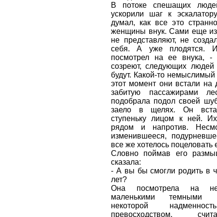
В потоке спешащих люде
ускорили шаг к эскалатор
думал, как все это странн
женщины внук. Сами еще из
не представляют, не созда
себя. А уже плодятся. 
посмотрел на ее внука, - 
созреют, следующих людей 
будут. Какой-то немыслимый 
этот момент они встали на
забитую пассажирами ле
подобрала подол своей шуб
заело в щелях. Он вст
ступеньку лицом к ней. И
рядом и напротив. Несм
изменившееся, подурневше
все же хотелось поцеловать 
Словно поймав его размы
сказала:
- А вы бы смогли родить в 
лет?
Она посмотрела на не
маленькими темными 
некоторой надменнос
превосходством, сч