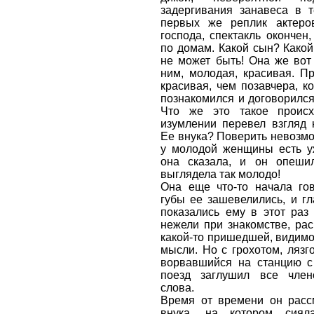
задергивания занавеса в т
первых же реплик актеров
господа, спектакль окончен,
по домам. Какой сын? Какой
не может быть! Она же вот
ним, молодая, красивая. П
красивая, чем позавчера, ко
познакомился и договорился
Что же это такое проис
изумлении перевел взгляд 
Ее внука? Поверить невозмож
у молодой женщины есть уж
она сказала, и он опеши
выглядела так молодо!
Она еще что-то начала гов
губы ее зашевелились, и гл
показались ему в этот раз
нежели при знакомстве, ра
какой-то пришедшей, видимо,
мысли. Но с грохотом, лязг
ворвавшийся на станцию с
поезд заглушил все член
слова.
Время от времени он расс
внука, на котором сиял