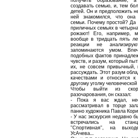
получить образование, 
создавать семью, и, тем бол
детей. Он и предположить не
ней знакомился, что она
семьи. Почему простой? Да 
приличных семьях в четырна
рожают! Его, например, 
вообще в тридцать пять ле
реакции не анализиру
запоминаются умом. Впе
подобных фактов принадлеж
чувств, и разум, который пы
их, не совсем привычный,
рассуждать. Этот разум обла
качествами и относится к
другому уголку человеческой
Чтобы выйти из скоро
разочарования, он сказал:
- Пока я вас ждал, нес
рассматривал в торце зал
панно художника Павла Кори
- У нас экскурсия недавно б
встречались на стан
"Спортивная", на выхо
УсАчева...