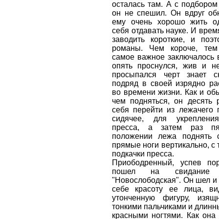
осталась там. А с подборо
он не спешил. Он вдруг об
ему очень хорошо жить од
себя отдавать науке. И врем
заводить короткие, и поэт
романы. Чем короче, те
самое важное заключалось в
опять проснулся, жив и не
просыпался черт знает с
подряд в своей изрядно ра
во времени жизни. Как и об
чем подняться, он десять 
себя перейти из лежачего 
сидячее, для укреплени
пресса, а затем раз пя
положении лежа поднять 
прямые ноги вертикально, с 
подкачки пресса.
Приободренный, успев пор
пошел на свидание
"Новослободская". Он шел и
себе красоту ее лица, в
утонченную фигуру, изя
тонкими пальчиками и длин
красными ногтями. Как она