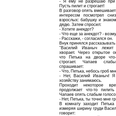
- Я ему не разрешаю при 
Пусть пилит и строгает!
В разговор опять вмешиваетс
интересом посмотрел сни
взрослых: бабушку и знако
дядю. Затем спросил:
- Хотите анекдот?
- Что еще за анекдот? - возм
- Расскажи, - согласился он.
Внук принялся рассказывать 
"Василий Иваныч лежит 
хворает. Через открытое о
что Петька на дворе что
строгает. Чапаев слаб
спрашивает:
- Что, Петька, небось гроб м
- Нет, Василий Иваныч! Я 
хозяйству занимаюсь.
Проходит некоторое вре
продолжает что-то пилить 
Чапаев опять слабым голосо
- Нет, Петька, ты точно мне г
В комнату заходит Петька 
измеряя ширину груди Васи
говорит: