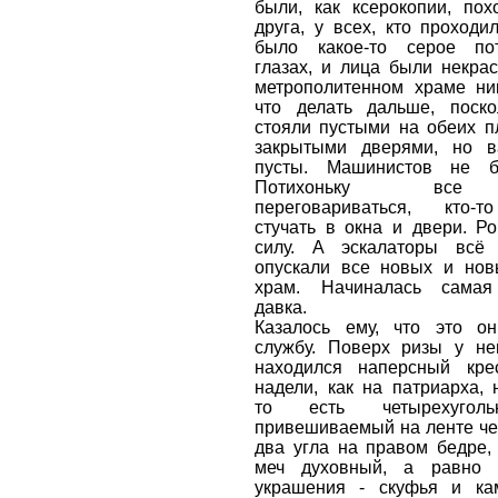
были, как ксерокопии, пох
друга, у всех, кто проходи
было какое-то серое по
глазах, и лица были некра
метрополитенном храме ник
что делать дальше, поско
стояли пустыми на обеих п
закрытыми дверями, но 
пусты. Машинистов не б
Потихоньку все
переговариваться, кто-
стучать в окна и двери. Р
силу. А эскалаторы всё
опускали все новых и нов
храм. Начиналась самая
давка.
Казалось ему, что это о
службу. Поверх ризы у нег
находился наперсный кре
надели, как на патриарха, 
то есть четырехуголь
привешиваемый на ленте че
два угла на правом бедре,
меч духовный, а равно 
украшения - скуфья и ка