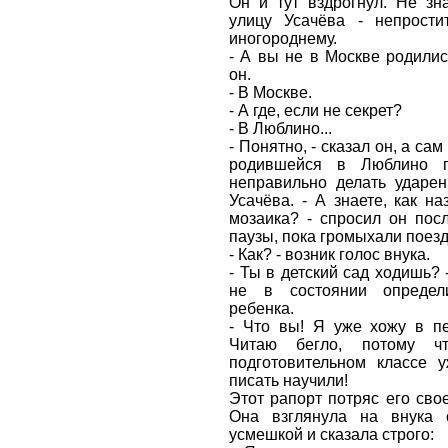
Он и тут вздрогнул. Не зна
улицу Усачёва - непрости
иногороднему.
- А вы не в Москве родилис
он.
- В Москве.
- А где, если не секрет?
- В Люблино...
- Понятно, - сказал он, а сам
родившейся в Люблино п
неправильно делать ударен
Усачёва. - А знаете, как на
мозаика? - спросил он пос
паузы, пока громыхали поезд
- Как? - возник голос внука.
- Ты в детский сад ходишь? 
не в состоянии определ
ребенка.
- Что вы! Я уже хожу в пе
Читаю бегло, потому 
подготовительном классе у
писать научили!
Этот рапорт потряс его свое
Она взглянула на внука 
усмешкой и сказала строго: