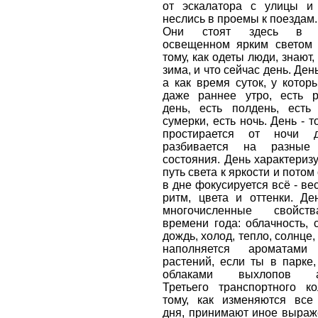
от эскалатора с улицы и
неслись в проемы к поездам.
Они стоят здесь в по
освещенном ярким светом 
тому, как одеты люди, знают,
зима, и что сейчас день. День
а как время суток, у которы
даже раннее утро, есть ра
день, есть полдень, есть 
сумерки, есть ночь. День - то
простирается от ночи 
разбивается на разные
состояния. День характеризу
путь света к яркости и потом 
в дне фокусируется всё - ве
ритм, цвета и оттенки. Де
многочисленные свойст
времени года: облачность, с
дождь, холод, тепло, солнце,
наполняется ароматам
растений, если ты в парке
облаками выхлопов ав
Третьего транспортного к
тому, как изменяются все
дня, принимают иное выраж