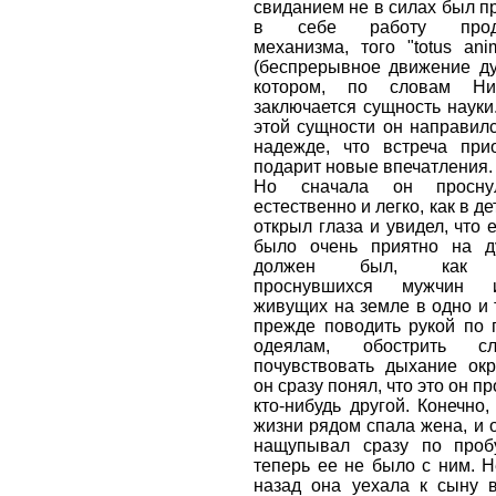
свиданием не в силах был п
в себе работу проду
механизма, того "totus anim
(беспрерывное движение душ
котором, по словам Ни
заключается сущность науки.
этой сущности он направилс
надежде, что встреча прио
подарит новые впечатления.
Но сначала он просну
естественно и легко, как в де
открыл глаза и увидел, что 
было очень приятно на 
должен был, как м
проснувшихся мужчин 
живущих на земле в одно и 
прежде поводить рукой по 
одеялам, обострить с
почувствовать дыхание окр
он сразу понял, что это он пр
кто-нибудь другой. Конечно,
жизни рядом спала жена, и 
нащупывал сразу по проб
теперь ее не было с ним. Н
назад она уехала к сыну в