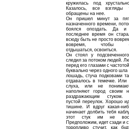
кружилась под хрустальн
Казалось, все взгляды 
обращены на нее.
Он пришел минут за пят
назначенного времени, пото
боялся опоздать. Да 
последнее время он стара
всюду быть не просто воврем
вовремя, чтобы осм
отдышаться, освоиться.
Он стоял у подсвеченног
следил за потоком людей. Л
перед его глазами с частото
буквально через одного шла 
лошадь, стуча подковами та
отдавалось в темечке. Или
слуха, или не понимаю
наполняют город своим н
раздражающим стуком. 
пустой переулок. Хорошо и
тишине. И вдруг какая-ниб
начинает долбить тебя кабл
этот стук им не восп
Предположим, идет сзади и с
торопливо стучит, как буд