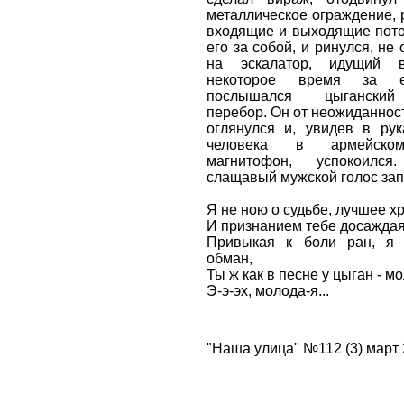
металлическое ограждение,
входящие и выходящие пото
его за собой, и ринулся, не
на эскалатор, идущий в
некоторое время за е
послышался цыганский
перебор. Он от неожиданност
оглянулся и, увидев в рук
человека в армейско
магнитофон, успокоился
слащавый мужской голос зап
Я не ною о судьбе, лучшее х
И пpизнанием тебе досаждая
Пpивыкая к боли pан, я
обман,
Ты ж как в песне у цыган - м
Э-э-эх, молода-я...
"Наша улица" №112 (3) март