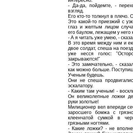
интересно.
- Да-да, пойдемте, - пере
взгляд.
Его кто-то толкнул в плечо. 
Это какой-то приезжий с уз
глаз и желтым лицом случа
его баулом, лежащем у него 
- А я читать уже умею, - сказа
В это время между ним и е
двое солдат, спеша на поезд
уже несся голос: "Остор
закрываются!"
- Это замечательно, - сказа
как можно больше. Поступишь
Ученым будешь.
Они не спеша продвигалис
эскалатору.
- Каким там ученым! - воскл
Он великолепные ложки дел
руки золотые!
Милиционер вел впереди се
заросшего бомжа с грязно
клеенчатой сумкой в че
грязными ногтями.
- Какие ложки? - не вполне