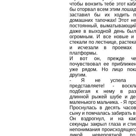
чтобы вонзить тебе этот каб
бы оторвал всем этим лошад
заставил бы их ходить 
домашних тапочках! Этот н
постоянный, выматывающий
даже в выходной день был
огромным. И все новые и
стекали по лестнице, растек
и исчезали в проемах
платформы.
И вот он, прежде чем
почувствовал ее приближен
уже рядом. Но лицо пок
другим.
- Я не успела накр
представляете! - воскл
подбегая к нему в раз
длинной рыжей шубе и де
маленького мальчика. - Я пр
Проснулась в десять часов
сыну и помчалась забирать в
Он вздрогнул, и на как
секунды закрыл глаза и сти
непонимания происходящего,
дикой, невероятной п