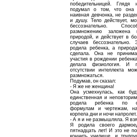
победительницей. Глядя
подумал о том, что она
наивная девчонка, не разд
и душу. Тело действует, мо
бессознательно. Спос
размножению заложена 
природой, и действует в б
случаев бессознательно.
родила ребенка, а природа
сделала. Она не принима
участия в рождении ребенка
делала физиология. И 
отсутствии интеллекта мо
размножаться.
Подумав, он сказал:
- Я же не женщина!
Она усмехнулась, как буд
единственная и неповторим
родила ребенка по со
формулам и чертежам, н
корпела дни и ночи напролет.
- А я и не размышляла. Я вз
Я родила своего дармое
пятнадцать лет! И это не 
кончить училище, и трудоу