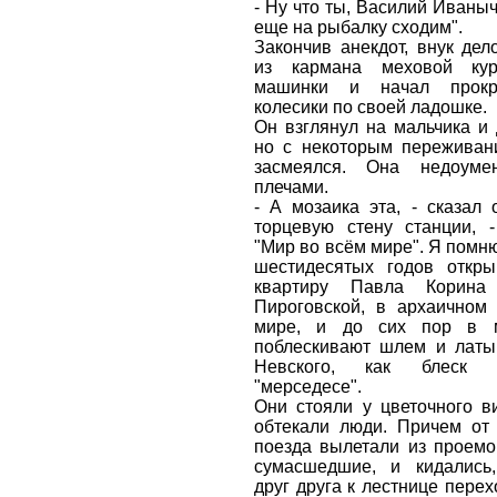
- Ну что ты, Василий Иваныч
еще на рыбалку сходим".
Закончив анекдот, внук дел
из кармана меховой кур
машинки и начал прокр
колесики по своей ладошке.
Он взглянул на мальчика и
но с некоторым переживани
засмеялся. Она недоуме
плечами.
- А мозаика эта, - сказал 
торцевую стену станции, -
"Мир во всём мире". Я помню
шестидесятых годов откры
квартиру Павла Корин
Пироговской, в архаичном 
мире, и до сих пор в м
поблескивают шлем и латы
Невского, как блеск 
"мерседесе".
Они стояли у цветочного в
обтекали люди. Причем от
поезда вылетали из проемо
сумасшедшие, и кидались,
друг друга к лестнице перех