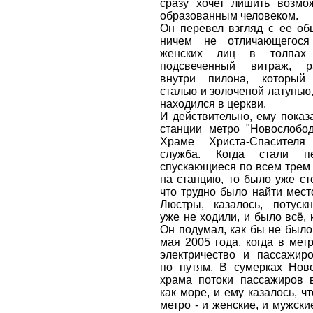
сразу хочет лишить возмож
образованным человеком.
Он перевел взгляд с ее об
ничем не отличающегося
женских лиц в толпах
подсвеченный витраж, р
внутри пилона, который
сталью и золоченой латунью,
находился в церкви.
И действительно, ему показа
станции метро "Новослобод
Храме Христа-Спасителя
служба. Когда стали пе
спускающиеся по всем трем
на станцию, то было уже ст
что трудно было найти мест
Люстры, казалось, потускн
уже не ходили, и было всё, 
Он подумал, как бы не было 
мая 2005 года, когда в мет
электричество и пассажир
по путям. В сумерках Ново
храма потоки пассажиров в
как море, и ему казалось, ч
метро - и женские, и мужские