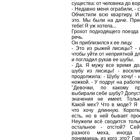
существа: от человека до вор
- Недавно меня ограбили, - с
Обчистили всю квартиру. И
это. Мы были на даче. При
тебе! Я уж хотела...
Грохот подходящего поезда
речь.
Он приблизился к ее лицу.
- Это из рыжей лисицы? - 
чтобы уйти от неприятной дл
и погладил рукав ее шубы.
- Да. Я мужу все время до
шубу из лисицы! - воскли
продолжила: - Шубу хочу! - 
ножкой. - У подруг на работ
"Девочки, по какому п
выбирали себе шубу? Допуст
значения не имеет. Тольк
Какой мех? Что в моде? Я 
что хочу длинную. Коротк
есть, но в ней бывает про
Неужели всё сводится тольк
остальное - отстой? Сей
разного меха, иногда
понимаешь из кого это? Гов