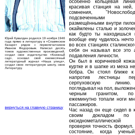
особенно кольцевая лин
красивая станция на ней, 
сомнения, "Новослобо
подсвеченными ви
размещёнными внутри пилон
окаймлены сталью и золоче
как будто ты находишься 
Юрий Кувалдин родился 19 ноября 1946
вообще ему чудилось нечто
года прямо в литературу в «Славянском
во всех станциях сталинског
базаре» рядом с первопечатником
Иваном Федоровым. Написал десять
себя он называл все это а
томов художественных произведений,
создал свое издательство «Книжный
подавления личности.
сад», основал свой ежемесячный
Он был в коричневой кожа
литературный журнал «Наша улица»,
создал свою литературную школу, свою
куртке и в шапке из меха н
Литературу.
бобра. Он стоял ближе к
напротив лестницы пе
серпуховскую линию
поглядывал на пол, выложе
черным гранитом, по
ежеминутно топали ноги мн
пассажиров.
вернуться на главную страницу
Час назад он еще сидел в 
своим докладом по 
оксиднометаллической
проверяя точность формул.
состояние, когда учен