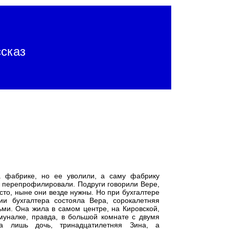
сказ
а фабрике, но ее уволили, а саму фабрику
 перепрофилировали. Подруги говорили Вере,
осто, ныне они везде нужны. Но при бухгалтере
ии бухгалтера состояла Вера, сорокалетняя
ми. Она жила в самом центре, на Кировской,
муналке, правда, в большой комнате с двумя
 лишь дочь, тринадцатилетняя Зина, а