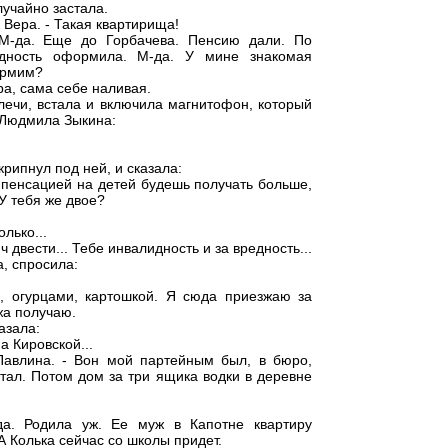
лучайно застала.
а Вера. - Такая квартирища!
 М-да. Еще до Горбачева. Пенсию дали. По
идность оформила. М-да. У мине знакомая
ормим?
ера, сама себе наливая.
ечи, встала и включила магнитофон, который
 Людмила Зыкина:
крипнул под ней, и сказала:
омпенсацией на детей будешь получать больше,
 У тебя же двое?
олько...
ч двести... Тебе инвалидность и за вредность...
а, спросила:
й, огурцами, картошкой. Я сюда приезжаю за
жа получаю.
азала:
на Кировской...
 Павлина. - Вон мой партейным был, в бюро,
потал. Потом дом за три ящика водки в деревне
да. Родила уж. Ее муж в Капотне квартиру
 А Колька сейчас со школы придет.