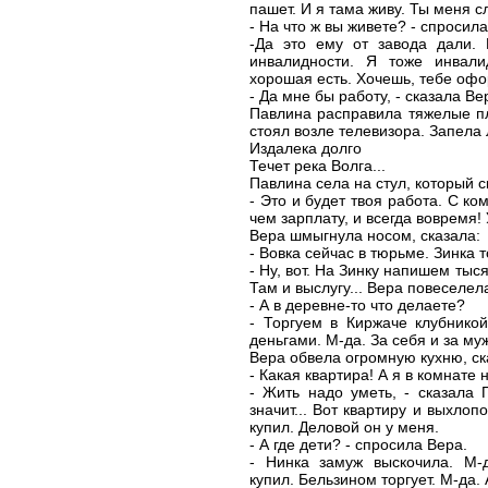
пашет. И я тама живу. Ты меня с
- На что ж вы живете? - спросил
-Да это ему от завода дали.
инвалидности. Я тоже инвал
хорошая есть. Хочешь, тебе оф
- Да мне бы работу, - сказала В
Павлина расправила тяжелые пл
стоял возле телевизора. Запела
Издалека долго
Течет река Волга...
Павлина села на стул, который с
- Это и будет твоя работа. С к
чем зарплату, и всегда вовремя!
Вера шмыгнула носом, сказала:
- Вовка сейчас в тюрьме. Зинка т
- Ну, вот. На Зинку напишем тыся
Там и выслугу... Вера повеселел
- А в деревне-то что делаете?
- Торгуем в Киржаче клубнико
деньгами. М-да. За себя и за му
Вера обвела огромную кухню, ск
- Какая квартира! А я в комнате 
- Жить надо уметь, - сказала
значит... Вот квартиру и выхло
купил. Деловой он у меня.
- А где дети? - спросила Вера.
- Нинка замуж выскочила. М-
купил. Бельзином торгует. М-да.