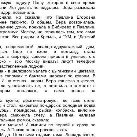
нскую подругу Пашу, которая в свое время
вни. Лет десять не видались. Вера разыскала
идор, позвонила.
сняли, но сказали, что Павлина Егоровна
ее такой-то. В общем, Вера дозвонилась,
пьяную дочку, поехала в Бибирево к Павлине.
огромную Москву, но гордилась тем, что сама
нтре. Все рядом: и Кремль, и ГУМ, и “Детский
й, современный двадцатидвухэтажный дом,
 пыл. Еще не входя в подъезд, стала
сь в квартиру, совсем пришла в уныние: сто
око - всю Москву видать! лифт! телефон!
 застекленные лоджии!
а - в шелковом халате с цыганскими цветами,
 в тапочках с бантами шаркает по коврам. В
 И на стенах - ковры. Вера как села в кресло,
ала успокаивать ее, а оставила в комнате с
изором поплакать, а сама пошла на
а кухню, десятиметровую, где тоже стоял
 и стол, накрытый по-царски: холодная водка
урцы, помидоры, рыбка, колбаска, вилочки-
 Вера смахнула слезу, а Павлина, наливая
тальные рюмки, сказала:
чем можем! И выпили по первой и сразу по
ась. А Пашка пошла рассказывать:
 М-да. Цельными годами тама. Лошадь завел,