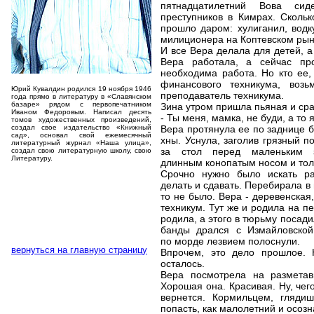
пятнадцатилетний Вова си
преступников в Кимрах. Скольк
прошло даром: хулиганил, водк
милиционера на Коптевском рынк
И все Вера делала для детей, а
Вера работала, а сейчас про
необходима работа. Но кто ее,
финансового техникума, воз
Юрий Кувалдин родился 19 ноября 1946
преподаватель техникума.
года прямо в литературу в «Славянском
базаре» рядом с первопечатником
Зина утром пришла пьяная и сраз
Иваном Федоровым. Написал десять
- Ты меня, мамка, не буди, а то 
томов художественных произведений,
создал свое издательство «Книжный
Вера протянула ее по заднице б
сад», основал свой ежемесячный
хны. Уснула, заголив грязный п
литературный журнал «Наша улица»,
за стол перед маленьким з
создал свою литературную школу, свою
Литературу.
длинным конопатым носом и тол
Срочно нужно было искать раб
делать и сдавать. Перебирала в 
то не было. Вера - деревенская
техникум. Тут же и родила на п
родила, а этого в тюрьму посад
банды дрался с Измайловской 
по морде лезвием полоснули.
вернуться на главную страницу
Впрочем, это дело прошлое. 
осталось.
Вера посмотрела на разметав
Хорошая она. Красивая. Ну, чего
вернется. Кормильцем, глядиш
попасть, как малолетний и осоз