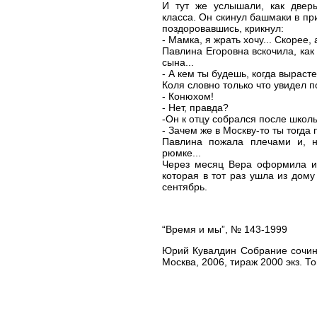
И тут же услышали, как дверь
класса. Он скинул башмаки в пр
поздоровавшись, крикнул:
- Мамка, я жрать хочу... Скорее, 
Павлина Егоровна вскочила, как
сына...
- А кем ты будешь, когда выраст
Коля словно только что увидел 
- Конюхом!
- Нет, правда?
-Он к отцу собрался после школ
- Зачем же в Москву-то ты тогда
Павлина пожала плечами и, н
рюмке...
Через месяц Вера оформила ин
которая в тот раз ушла из дому
сентябрь.
“Время и мы”, № 143-1999
Юрий Кувалдин Собрание сочине
Москва, 2006, тираж 2000 экз. Том