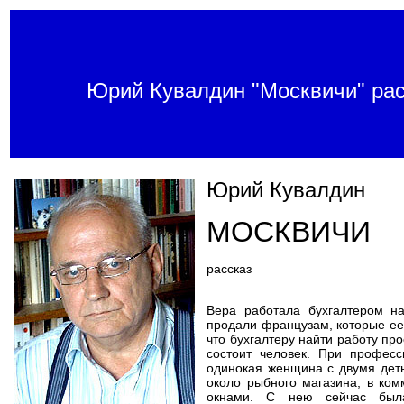
Юрий Кувалдин "Москвичи" рас
Юрий Кувалдин
МОСКВИЧИ
рассказ
Вера работала бухгалтером н
продали французам, которые ее
что бухгалтеру найти работу пр
состоит человек. При професс
одинокая женщина с двумя деть
около рыбного магазина, в ком
окнами. С нею сейчас была