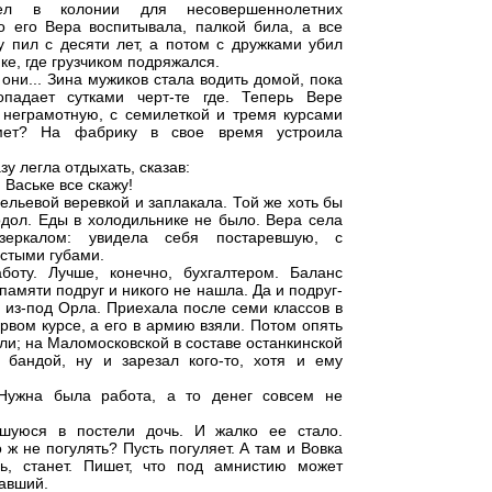
дел в колонии для несовершеннолетних
о его Вера воспитывала, палкой била, а все
у пил с десяти лет, а потом с дружками убил
е, где грузчиком подряжался.
 они... Зина мужиков стала водить домой, пока
падает сутками черт-те где. Теперь Вере
 неграмотную, с семилеткой и тремя курсами
ьмет? На фабрику в свое время устроила
у легла отдыхать, сказав:
я Ваське все скажу!
ельевой веревкой и заплакала. Той же хоть бы
одол. Еды в холодильнике не было. Вера села
еркалом: увидела себя постаревшую, с
стыми губами.
оту. Лучше, конечно, бухгалтером. Баланс
памяти подруг и никого не нашла. Да и подруг-
, из-под Орла. Приехала после семи классов в
ервом курсе, а его в армию взяли. Потом опять
или; на Маломосковской в составе останкинской
бандой, ну и зарезал кого-то, хотя и ему
Нужна была работа, а то денег совсем не
шуюся в постели дочь. И жалко ее стало.
 ж не погулять? Пусть погуляет. А там и Вовка
ь, станет. Пишет, что под амнистию может
навший.