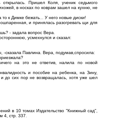
 открылась. Пришел Коля, ученик седьмого
ихожей, в носках по коврам зашел на кухню, не
а то к Димке бежать... У него новые диски!
 ошпаренная, и принялась разогревать щи для
ешь? - задала вопрос Вера.
постороннюю, усмехнулся и сказал:
ы, -сказала Павлина. Вера, подумав,спросила:
 приезжала?
ичего на это не ответив, налила по новой
валидность и пособие на ребенка, на Зину,
 и до сих пор не возвращалась, хотя уже шел
ний в 10 томах Издательство "Книжный сад",
 4, стр. 337.