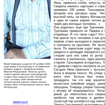
Нина, привезла хлеба, капусты, м
Сварила немного картошки и отре
примерно 100 грамм. Гальперина
вечером ела рисовую кашу. Чит
высокой липы, на берегу Москвы-ре
в один из самых жарких летних д
траве два молодых человека…»
Она родилась ещё при Тургеневе. 
Тургенева привезли из Парижа и
кладбище. И что такое годы? Что 
Как краток путь человека и как дл
первом этаже выходили в переулок
и смотрела на прохожих. Их было
были. По переулкам ходят ведь то
увидела в цилиндре бородатого ул
следом шла она сама за ручку 
сжались в маленькую, едва различ
стороне. Гальперина вгляделась. Та
Юрий Кувалдин родился 19 ноября 1946
то древняя старуха смотрела на ул
года прямо в литературу в «Славянском
базаре» рядом с первопечатником
Сегодня Нина приехала с бульон
Иваном Федоровым. Написал десять
была в мокром пальто. На улице 
томов художественных произведений,
взять зонт. Бульон был очен
создал свое издательство «Книжный
сад», основал свой ежемесячный
процедила, так что жир значите
литературный журнал «Наша улица»,
вычистила помойное ведро, рако
создал свою литературную школу, свою
запущены. Очередь уборки Гальпер
Литературу.
к вечеру ей нездоровилось. Читал
рекой, до небосклона все сверка
пробегал там ветерок и дробил
лучистый пар колебался над земл
вернуться
Завтра Гальпериной исполняется 9