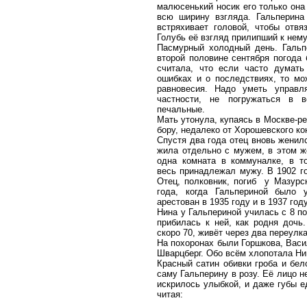
малюсенький носик его только она 
всю ширину взгляда. Гальперина
встряхивает головой, чтобы отвяз
Голубь её взгляд прилипший к нему
Пасмурный холодный день. Гальп
второй половине сентября погода 
считала, что если часто думат
ошибках и о последствиях, то м
равновесия. Надо уметь управл
частности, не погружаться в в
печальные.
Мать утонула, купаясь в Москве-ре
бору, недалеко от Хорошевского кон
Спустя два года отец вновь женил
жила отдельно с мужем, в этом же
одна комната в коммуналке, в т
весь принадлежал мужу. В 1902 го
Отец, полковник, погиб у Мазурск
года, когда Гальпериной было
арестован в 1935 году и в 1937 год
Нина у Гальпериной училась с 8 по 
прибилась к ней, как родня дочь.
скоро 70, живёт через два переулка
На похоронах были Горшкова, Васи
Шварцберг. Обо всём хлопотала Ни
Красный сатин обивки гроба и бел
саму Гальперину в розу. Её лицо н
искрилось улыбкой, и даже губы е
читая: