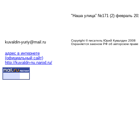
"Наша улица” №171 (2) февраль 20
Copyright © писатель Юрий Кувалдин 2008
kuvaldin-yuriy@mail.ru
Охраняется законом РФ об авторском праве
адрес в интернете
(официальный сайт)
http://kuvaldn-nu.narod.ru/