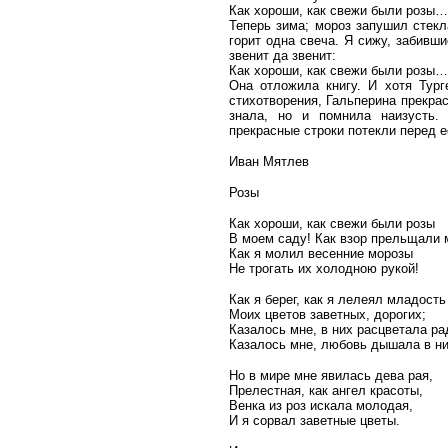
Как хороши, как свежи были розы…
Теперь зима; мороз запушил стекл
горит одна свеча. Я сижу, забивши
звенит да звенит:
Как хороши, как свежи были розы
Она отложила книгу. И хотя Тург
стихотворения, Гальперина прекрас
знала, но и помнила наизусть.
прекрасные строки потекли перед е
Иван Мятлев
Розы
Как хороши, как свежи были розы
В моем саду! Как взор прельщали 
Как я молил весенние морозы
Не трогать их холодною рукой!
Как я берег, как я лелеял младость
Моих цветов заветных, дорогих;
Казалось мне, в них расцветала ра
Казалось мне, любовь дышала в ни
Но в мире мне явилась дева рая,
Прелестная, как ангел красоты,
Венка из роз искала молодая,
И я сорвал заветные цветы.