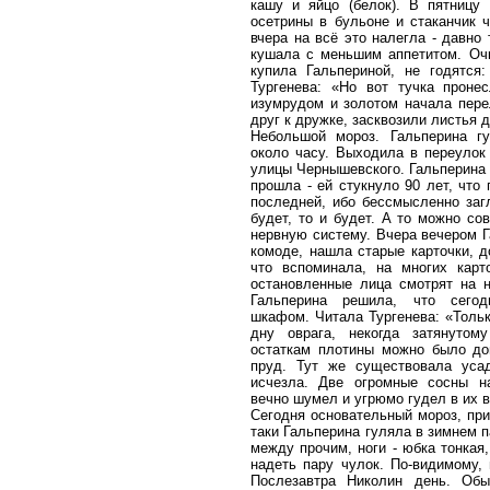
кашу и яйцо (белок). В пятницу
осетрины в бульоне и стаканчик 
вчера на всё это налегла - давно 
кушала с меньшим аппетитом. Оч
купила Гальпериной, не годятся
Тургенева: «Но вот тучка пронес
изумрудом и золотом начала перел
друг к дружке, засквозили листья д
Небольшой мороз. Гальперина г
около часу. Выходила в переулок
улицы Чернышевского. Гальперина 
прошла - ей стукнуло 90 лет, что
последней, ибо бессмысленно заг
будет, то и будет. А то можно со
нервную систему. Вчера вечером Г
комоде, нашла старые карточки, д
что вспоминала, на многих карт
остановленные лица смотрят на не
Гальперина решила, что сего
шкафом. Читала Тургенева: «Тольк
дну оврага, некогда затянуто
остаткам плотины можно было до
пруд. Тут же существовала уса
исчезла. Две огромные сосны н
вечно шумел и угрюмо гудел в их в
Сегодня основательный мороз, при
таки Гальперина гуляла в зимнем п
между прочим, ноги - юбка тонкая,
надеть пару чулок. По-видимому, 
Послезавтра Николин день. Обы