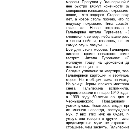
морозы. Прогулки у Гальпериной б
неё быстро зябнут конечности р
совершенно износилось покрывало 
новое, - это подарок. Старое пок
лет, а новое столь прочно, что 
подушку покрывало Нина сошьёт
такая же. Новое покрывало о
Гальперина читала Тургенева: «
клонился к вечеру; небольшие роз
в ясном небе и, казалось, не п
самую глубь лазури…»
Все дни стоят морозы. Гальперин
никаких, кроме неважного само
гастрит. Читала Тургенева: 
молодую траву на церковном дв
платки женщин…»
Сегодня уплачено за квартиру, тел
Гальпериной картошки и вермише
мороз. Но, в общем, зима на исхо
На улице Чернышевского мостова
снега. Гальперина вспомнил
переименовали в январе 1940 года
в 1939 году 50-летия со дня с
Чернышевского. Праздновали
усмехнулась. Некоторые люди, при
их мнению навсегда, рассуждаю
мук. У них этих мук не будет, п
умрут, они говорят о других. Гал
предсмертные муки не страшат.
страшнее, чем заснуть. Гальперин