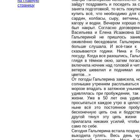
на главную
зайдут поздравить и посидеть за 
страницу
занята подготовкой, то есть покуп
купить всё, что необходимо для с
сардин, колбасы, сыру, ветчины,
кагору и водки. Вечером хорошо п
был накрыт. Согласно договорен
Васильева и Елена Исааковна Шв
Гальпериной не пришлось зани
оживлённо беседовали. Гальперин
больше слушала. И всё-таки к 
сказываются годики. Нина и Г
посуду. Когда все разошлись, Галь
глядя в тёмное окно, затем погас
включила ночник над головой и чит
ветерок шевелил и поднимал их
цветов…»
От погоды Гальперина зависела, но
солнышке утреннем расплываться 
морозе впадать в затяжное уныние
удивлялась при пробуждении, так 
жизни. Уже в 50 лет она удивл
просыпаться каждое утро в целост
ныне всё это постоянное пробу
бесконечную цепь сна и бодрство
другой тянул эту цепь жизни 
прилагала никаких усилий, чтоб
само по себе.
Сегодня Гальперина встала поздно,
выходила гулять. Весь день чу