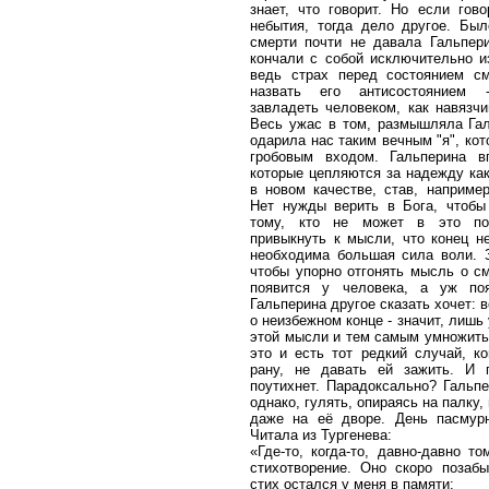
знает, что говорит. Но если гов
небытия, тогда дело другое. Бы
смерти почти не давала Гальпер
кончали с собой исключительно и
ведь страх перед состоянием с
назвать его антисостоянием 
завладеть человеком, как навязч
Весь ужас в том, размышляла Гал
одарила нас таким вечным "я", кот
гробовым входом. Гальперина в
которые цепляются за надежду как
в новом качестве, став, наприме
Нет нужды верить в Бога, чтобы
тому, кто не может в это пов
привыкнуть к мысли, что конец не
необходима большая сила воли. 
чтобы упорно отгонять мысль о см
появится у человека, а уж поя
Гальперина другое сказать хочет: 
о неизбежном конце - значит, лишь
этой мысли и тем самым умножить 
это и есть тот редкий случай, ко
рану, не давать ей зажить. И 
поутихнет. Парадоксально? Гальпе
однако, гулять, опираясь на палку,
даже на её дворе. День пасмурн
Читала из Тургенева:
«Где-то, когда-то, давно-давно т
стихотворение. Оно скоро поза
стих остался у меня в памяти: