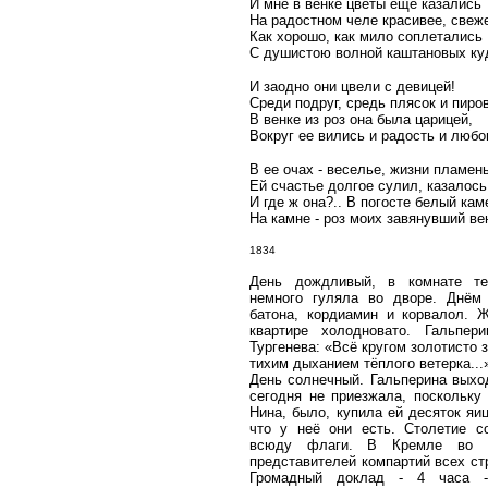
И мне в венке цветы еще казались
На радостном челе красивее, свеж
Как хорошо, как мило соплетались
С душистою волной каштановых ку
И заодно они цвели с девицей!
Среди подруг, средь плясок и пиров
В венке из роз она была царицей,
Вокруг ее вились и радость и любо
В ее очах - веселье, жизни пламень
Ей счастье долгое сулил, казалось,
И где ж она?.. В погосте белый кам
На камне - роз моих завянувший ве
1834
День дождливый, в комнате те
немного гуляла во дворе. Днём
батона, кордиамин и корвалол. 
квартире холодновато. Гальпер
Тургенева: «Всё кругом золотисто 
тихим дыханием тёплого ветерка...
День солнечный. Гальперина выход
сегодня не приезжала, поскольку 
Нина, было, купила ей десяток яиц
что у неё они есть. Столетие с
всюду флаги. В Кремле во Д
представителей компартий всех ст
Громадный доклад - 4 часа -