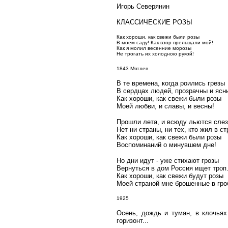
Игорь Северянин
КЛАССИЧЕСКИЕ РОЗЫ
Как хороши, как свежи были розы
В моем саду! Как взор прельщали мой!
Как я молил весенние морозы
Не трогать их холодною рукой!
1843 Мятлев
В те времена, когда роились грезы
В сердцах людей, прозрачны и ясн
Как хороши, как свежи были розы
Моей любви, и славы, и весны!
Прошли лета, и всюду льются слез
Нет ни страны, ни тех, кто жил в ст
Как хороши, как свежи были розы
Воспоминаний о минувшем дне!
Но дни идут - уже стихают грозы
Вернуться в дом Россия ищет троп.
Как хороши, как свежи будут розы
Моей страной мне брошенные в гро
1925
Осень, дождь и туман, в клочья
горизонт...