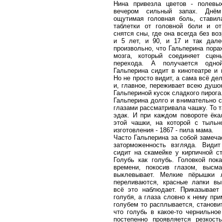
Нина привезла цветов - полевы
вечером сильный запах. Днё
ощутимая головная боль, ставил
таблетки от головной боли и от
снятся сны, где она всегда без во
и 5 лет, и 90, и 17 и так дале
произвольно, что Гальперина пора
мозга, который соединяет сце
перехода. А получается одно
Гальперина сидит в кинотеатре и 
Но не просто видит, а сама всё дел
и, главное, переживает всею душо
Гальпериной кусок сладкого пирога
Гальперина долго и внимательно 
глазами рассматривала чашку. То та
эдак. И при каждом повороте ёкал
этой чашки, на которой с тыльн
изготовления - 1867 - пила мама.
Часто Гальперина за собой замеча
заторможенность взгляда. Види
сидит на скамейке у кирпичной ст
Голубь как голубь. Головкой пока
времени, покосив глазом, высм
выклевывает. Мелкие пёрышки 
переливаются, красные лапки вы
всё это наблюдает. Приказывает
голубя, а глаза словно к нему при
голубем то расплывается, станови
что голубь в какое-то чернильное
постепенно проявляется резкост