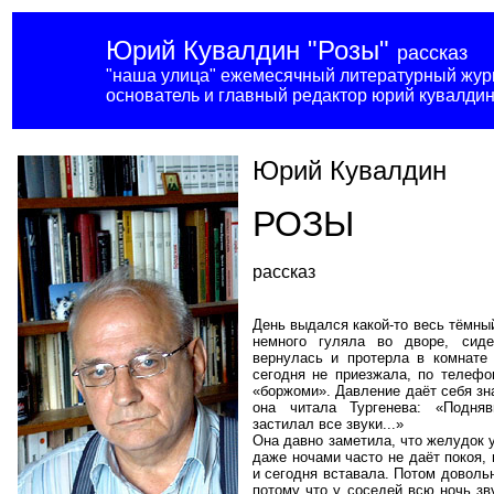
Юрий Кувалдин
"Розы"
рассказ
"наша улица" ежемесячный литературный жур
основатель и главный редактор юрий кувалди
Юрий Кувалдин
РОЗЫ
рассказ
День выдался какой-то весь тёмны
немного гуляла во дворе, сиде
вернулась и протерла в комнате
сегодня не приезжала, по телефон
«боржоми». Давление даёт себя зн
она читала Тургенева: «Подн
застилал все звуки...»
Она давно заметила, что желудок у
даже ночами часто не даёт покоя, 
и сегодня вставала. Потом довольн
потому что у соседей всю ночь зв