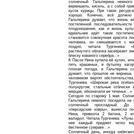
солнечный. Гальперина немного
вермишель, кисель, а с собой при
кусок курицы. При таких ресурс
хорошо. Конечно, всё должно
Гальперина думает, что жизнь е
постепенной последовательности
плодоношения, как и жизнь куль
идеальнее идёт такое постепен
становится совокупная красота лю
человека, он смешивается с ма
поздно, читала Тургенева: «
растянутого облачка засверкает зм
блеску кованого серебра...»
К Пасхе Нина купила ей кулич, или
пять крашеных, и бутылку каго
плохая погода, и Гальперина с
думает, что прошлое не вернешь
человеком вертят обстоятельства
Тургенева: «Широкая река огиба
полукругом; стальные отблески 
мерцая, обозначали ее теченье…»
Сегодня по старому 1 мая. Солне
Гальперина немного посидела на 
солнечный прохладный. До з
«персидские ковры», вынесла по
Нина, привезла 2 батона, 2 ко
валидол. Читала Тургенева: «Луны 
нее каждый предмет четко ви
бестенном сумраке…»
Солнечный день, иногда набегаю