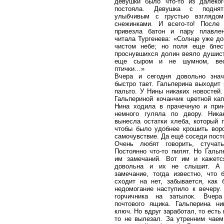
девушки было что-то из далёког
постояла. Девушка с подня
улыбчивым с грустью взглядо
снежинками. И всего-то! После
привезла батон и пару плавлен
читала Тургенева: «Солнце уже до
чистом небе; но поля еще блес
проснувшихся долин веяло душист
еще сыром и не шумном, вес
птички…»
Вчера и сегодня довольно знач
быстро тает. Гальперина выходит 
пальто. У Нины никаких новостей.
Гальпериной кочанчик цветной кап
Нина ходила в прачечную и прин
немного гуляла по двору. Ника
вынесла остатки хлеба, который 
чтобы было удобнее крошить вор
самочувствие. Да ещё соседи пос
Очень любят говорить, стучат
Постоянно что-то пилят. Но Гальп
им замечаний. Вот им и кажетс
довольна и их не слышит. А 
замечание, тогда известно, что 
сходит на нет, забывается, как
недомогание наступило к вечеру.
горчичника на затылок. Вчер
почтового ящика. Гальперина н
ключ. Но вдруг заработал, то есть
то не вылезал. За утренним чае