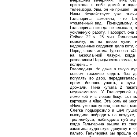
вчерашней вечеринки. Нина бы
приехала к себе домой и жда
телевизора. Увы, он не пришел. Та
Нины бездействует уже значи
Гальперина заметила, что Е
утомлённый вид. По-видимому, о
Гальперина никогда не слыхала, 
усиленную работу. Наоборот, она 
Сейчас 22 ч. 25 мин. Гальпери
помойку, но на дворе лужи, 
недоеденные сардинки дала коту, 
Перед сном читала Тургенева: «С
на безоблачной лазури, когд
развалинам Царицынского замка, м
полдень…»
Гололедица. Но даже в такую ду
совсем тоскливо сидеть без д
погулять во двор, передвигалас
время боялась упасть, а руки
дрожали. Нина купила 2 пакета
медикаментов. У Гальпериной 
ложечкой и в левом боку. Ест м
картошку и яйцо. Эта боль её бесп
«Ночь уже наступила, светлая, мя
Слегка подморозило и шел пушис
выходила побродить на воздухе,
троллейбуса, наблюдала публику
когда Гальперина вышла из свои
заметила худенькую девушку в ч
пальто. Гальперина бы прошла с